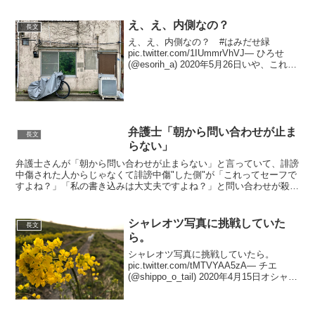
え、え、内側なの？
長文
え、え、内側なの？ #はみだせ緑
pic.twitter.com/1IUmmrVhVJ— ひろせ
(@esorih_a) 2020年5月26日いや、これを
撮ってる側が内側なのかもしれない。—
あじゃぱ (@pan2marumiejya) 2...
弁護士「朝から問い合わせが止ま
長文
らない」
弁護士さんが「朝から問い合わせが止まらない」と言っていて、誹謗
中傷された人からじゃなくて誹謗中傷"した側"が「これってセーフで
すよね？」「私の書き込みは大丈夫ですよね？」と問い合わせが殺到
してるそうな。人を殴っておいて殴ってない判定をもらい...
シャレオツ写真に挑戦していた
長文
ら。
シャレオツ写真に挑戦していたら。
pic.twitter.com/tMTVYAA5zA— チエ
(@shippo_o_tail) 2020年4月15日オシャレ
写真のはずが…— チエ (@shippo_o_tail)
2020年4月15日既に...