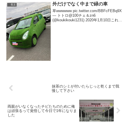
外だけでなく中まで緑の車
長文
草wwwwww pic.twitter.com/BBFcFEBq9X
— トトロ@100チェ＆zn6
(@koukikouki1231) 2020年1月10日これな
ら見たことありますw
pic.twitter.com/LS2HvnltqO— ...
抹茶のシミが付いたらじっと乾くまで我
慢して下さい
両親がいなくなったチビたちのために俺
は頑張るって覚悟して今日で1年になりま
した