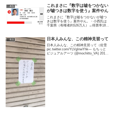
これまさに『数字は嘘をつかない
長文
が嘘つきは数字を使う』案件やん
これまさに『数字は嘘をつかないが嘘つ
きは数字を使う』案件やん。・小西氏は
千葉県（有権者約526万人）→得票率18%
で最下位当選・山本氏は東京都（有:約
1145万人）→得票率9%で最下位当選・安
倍氏は山口4区（有:約24万人）→得票率
日本人みんな、この精神見習って
長文
69%で...
日本人みんな、この精神見習って（佐雪
pic.twitter.com/YLVgInwYhk— もちっと
ビジュアルアーツ (@mochitto_VA) 2019
年4月19日せやな
pic.twitter.com/9WM0go4z4w— ちゃだ...