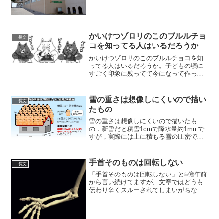
の離島です。昨日の時点で結果待ちが83
人いて、本日の夕方にはニュースでさら
に増えた感染者数が発表されると思いま
す。大変なことになり...
かいけつゾロリのこのブルルチョ
長文
コを知ってる人はいるだろうか
かいけつゾロリのこのブルルチョコを知
ってる人はいるだろうか。子どもの頃に
すごく印象に残ってて今になって作って
みたがこの組み合わせ中々美味い！明治
さん公式で作って下さい
pic.twitter.com/E24eStuwaz— レウス
雪の重さは想像しにくいので描い
長文
(@mo...
たもの
雪の重さは想像しにくいので描いたも
の．新雪だと積雪1cmで降水量約1mmで
すが，実際には上に積もる雪の圧密で降
水量約3mm相当です．豪雪時に3m積雪す
ると1m四方で100kgの小ぶりな力士が9人
（0.9t），6m四方の屋根で324人分（32...
手首そのものは回転しない
長文
「手首そのものは回転しない」と5億年前
から言い続けてますが、文章ではどうも
伝わり辛くスルーされてしまいがちなの
で・・これが現実のバイオメカニクス。
まあ「肘から」ですよね。ピッキングに
回転をミックスしたい場合はこのメカニ