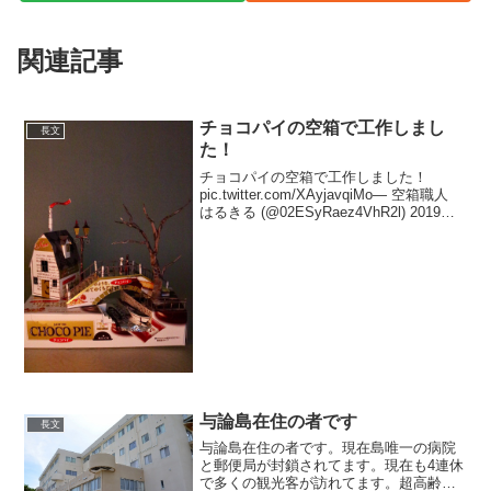
関連記事
チョコパイの空箱で工作しまし
長文
た！
チョコパイの空箱で工作しました！
pic.twitter.com/XAyjavqiMo— 空箱職人
はるきる (@02ESyRaez4VhR2l) 2019年4
月22日チョコパイの袋が川になってて細
かい… pic.twitter.com/B...
与論島在住の者です
長文
与論島在住の者です。現在島唯一の病院
と郵便局が封鎖されてます。現在も4連休
で多くの観光客が訪れてます。超高齢化