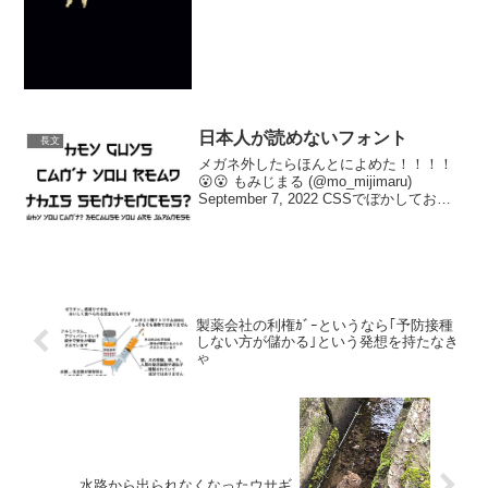
クスを頭に入れておくと...
日本人が読めないフォント
長文
メガネ外したらほんとによめた！！！！
😮😮 もみじまる (@mo_mijimaru)
September 7, 2022 CSSでぼかしておき
ましたので視力が良い方 コンタクトな
方メガネだけど外せない方に そうぞ※ 簡
易的に(全体を)ぼかした...
製薬会社の利権ｶﾞｰというなら｢予防接種
しない方が儲かる｣という発想を持たなき
ゃ
水路から出られなくなったウサギ