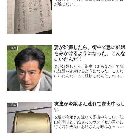
が離せない。
pic.twitter.com/XKKjWLWtGO— 浅田弘幸
(@asadercover) 2019年1月24日私も7歳男
児の創作、読むのが楽しみで...
妻が妊娠したら、街中で急に妊婦
長文
をみかけるようになった、こんな
にいたんだ！
妻が妊娠したら、街中（まちなか）で急
に妊婦をみかけるようになった、こんな
にいたんだ！って経験したんだよね（わ
りといると思うのよ）。観察眼というの
は、結局、「当事者性」なんだなぁと思
ったことだった。自身が当事者にならな
いものを 人はろくに見な...
友達が今娘さん連れて家出中らし
長文
い
友達が今娘さん連れて家出中らしい。理
由を聞くと、娘さんのランドセル買いに
行く時に夫氏にお姑さんは呼ぶなっつっ
たのに連れて来やがって、娘さんが緑の