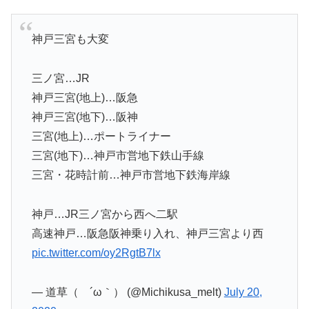
神戸三宮も大変
三ノ宮…JR
神戸三宮(地上)…阪急
神戸三宮(地下)…阪神
三宮(地上)…ポートライナー
三宮(地下)…神戸市営地下鉄山手線
三宮・花時計前…神戸市営地下鉄海岸線
神戸…JR三ノ宮から西へ二駅
高速神戸…阪急阪神乗り入れ、神戸三宮より西
pic.twitter.com/oy2RgtB7lx
— 道草（ ´ω｀） (@Michikusa_melt)
July 20,