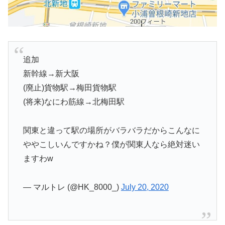
追加
新幹線→新大阪
(廃止)貨物駅→梅田貨物駅
(将来)なにわ筋線→北梅田駅
関東と違って駅の場所がバラバラだからこんなに
ややこしいんですかね？僕が関東人なら絶対迷い
ますわw
— マルトレ (@HK_8000_)
July 20, 2020