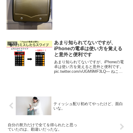
ランドセルがいいって言うと、お姑さん
案の定｢女の子は赤じゃなきゃ～｣｢○○ち
ゃんだけ変な子って言...
あまり知られてないですが、
長文
iPhoneの電卓は使い方を覚える
と意外と便利です
あまり知られてないですが、iPhoneの電
卓は使い方を覚えると意外と便利です。
pic.twitter.com/vUGM9MF3LQ— ねこみ
ち｜毎日図解でお金を学ぶ (@Tomojidien)
January 31, 2023 そういえば...
ティッシュ配り初めてやったけど、面白
いな。
自分の努力だけで全てを得られたと思っ
ていたのは、勘違いだったな。