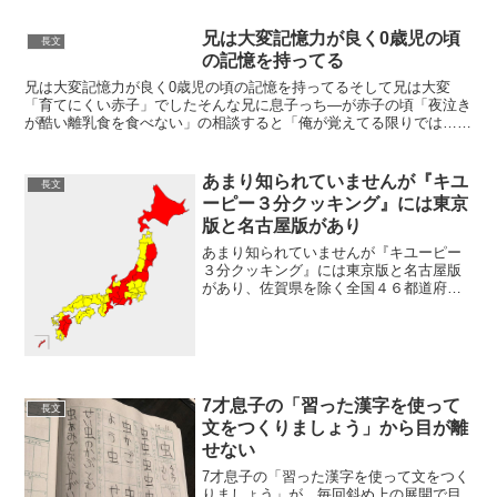
兄は大変記憶力が良く0歳児の頃
長文
の記憶を持ってる
兄は大変記憶力が良く0歳児の頃の記憶を持ってるそして兄は大変
「育てにくい赤子」でしたそんな兄に息子っち―が赤子の頃「夜泣き
が酷い離乳食を食べない」の相談すると「俺が覚えてる限りでは…」
とその時の「嫌な理由」と「こうして欲しかった」を話すので...
あまり知られていませんが『キユ
長文
ーピー３分クッキング』には東京
版と名古屋版があり
あまり知られていませんが『キユーピー
３分クッキング』には東京版と名古屋版
があり、佐賀県を除く全国４６都道府県
のうち地図上の赤の地域では名古屋版
が、黄色の地域では東京版が放送されて
います。 pic.twitter.com/3MjubGgdEm...
7才息子の「習った漢字を使って
長文
文をつくりましょう」から目が離
せない
7才息子の「習った漢字を使って文をつく
りましょう」が、毎回斜め上の展開で目