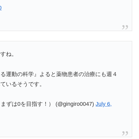
0
ですね。
える運動の科学』よると薬物患者の治療にも週４
れているそうです。
は0を目指す！） (@gingiro0047)
July 6,