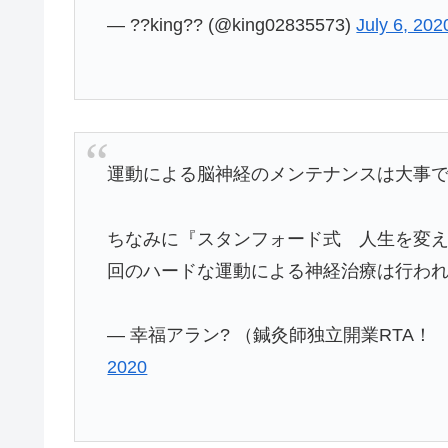
— ??king?? (@king02835573)
July 6, 202
運動による脳神経のメンテナンスは大事
ちなみに『スタンフォード式 人生を変
回のハードな運動による神経治療は行わ
— 幸福アラン? （鍼灸師独立開業RTA！ まず
2020