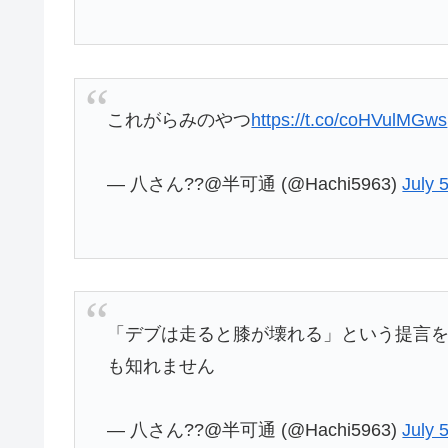
これがらみのやつ
https://t.co/coHVulMGws
— 八さん??@半可通 (@Hachi5963)
July 
「デブは走ると膝が壊れる」という提言
も知れません
— 八さん??@半可通 (@Hachi5963)
July 