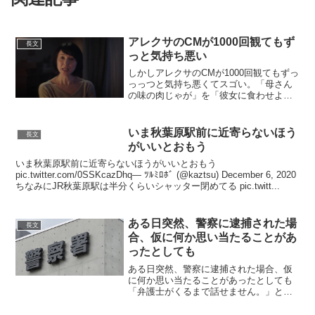
アレクサのCMが1000回観てもず
長文
っと気持ち悪い
しかしアレクサのCMが1000回観てもずっ
っっつと気持ち悪くてスゴい。「母さん
の味の肉じゃが」を「彼女に食わせよう
とする」、その母親は「これまでの歴代
彼女も知ってる」、母親と遠隔連絡とっ
てるのに「ガチャ切りするコミュ障」、
いま秋葉原駅前に近寄らないほう
長文
「デートのプレイリ...
がいいとおもう
いま秋葉原駅前に近寄らないほうがいいとおもう
pic.twitter.com/0SSKcazDhq— ﾂﾙﾐﾛﾎﾞ (@kaztsu) December 6, 2020
ちなみにJR秋葉原駅は半分くらいシャッター閉めてる pic.twitt...
ある日突然、警察に逮捕された場
長文
合、仮に何か思い当たることがあ
ったとしても
ある日突然、警察に逮捕された場合、仮
に何か思い当たることがあったとしても
「弁護士がくるまで話せません。」と言
ったきり何も話さないのが正解です。何
も心当たりがない場合はなおさらです。