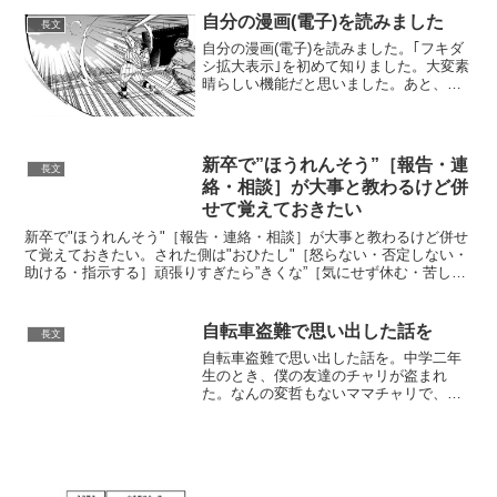
弁護士のあてがない場合は「当番弁護士
自分の漫画(電子)を読みました
長文
をお願いします。」とだけ...
自分の漫画(電子)を読みました。｢フキダ
シ拡大表示｣を初めて知りました。大変素
晴らしい機能だと思いました。あと、今
後は変な顔の形をしたキャラは描かない
ようにしようと思いました。
pic.twitter.com/8aslOIEkG9— 山本真...
新卒で”ほうれんそう”［報告・連
長文
絡・相談］が大事と教わるけど併
せて覚えておきたい
新卒で"ほうれんそう"［報告・連絡・相談］が大事と教わるけど併せ
て覚えておきたい。された側は"おひたし"［怒らない・否定しない・
助ける・指示する］頑張りすぎたら”きくな”［気にせず休む・苦しい
と言う・なるべく無理しない］いけないのは”ちんげ...
自転車盗難で思い出した話を
長文
自転車盗難で思い出した話を。中学二年
生のとき、僕の友達のチャリが盗まれ
た。なんの変哲もないママチャリで、今
ならホームセンターで5000円くらいで売
ってそうなやつ。普通なら諦めるところ
なんだけど、たまたま見つけてしまっ
た。新しい鍵がついてた。...