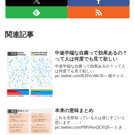
関連記事
中途半端な自粛って効果あるの？
長文
って人は何度でも見て欲しい
中途半端な自粛って効果あるの？って人
は何度でも見て欲しい
pic.twitter.com/BJ6VcrMc3I— 桃チャス??
(@momochan_BTC) 2020年3月25日緑は
非感染者赤は感染者青が免疫獲得者黒が
死者ということですね...
本来の意味まとめ
長文
これを全部知っている人は逆にすごいと
思います……！
pic.twitter.com/PMVAmQCXQ5— たき??
10秒でオチある話 (@taki_novel)