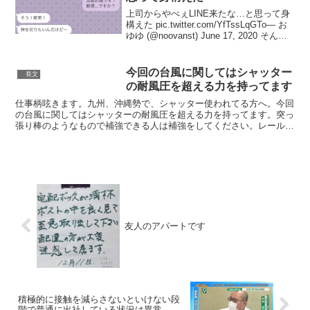
上司からやべぇLINE来たな…と思って身
構えた pic.twitter.com/YfTssLqGTo— お
ゆゆ (@noovanst) June 17, 2020 そんな
恐ろしい神器がロッカーに入っている会
社…— ryos (@ryos_)...
今回の台風に関してはシャッター
長文
の耐風圧を超える力を持ってます
仕事柄呟きます。九州、沖縄勢で、シャッター使われてる方へ。今回
の台風に関してはシャッターの耐風圧を超える力を持ってます。突っ
張り棒のようなもので補強できる人は補強をしてください。レールな
どに隙間がある場合ダンボールなど挟める方は挟んでバタツ...
友人のアパートです
積極的に接触を減らさないといけない段
階で普通に出社している状況は異常