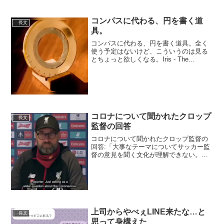
September 4, 2021 上のツイートは主に
こちらの内容をまとめた...
コンパスに代わる、円を書く道
長文
具。
コンパスに代わる、円を書く道具。全く
使う予定はないけど、こういうのは見る
とちょっと欲しくなる。Iris - The
Drawing Tool that Inspires Creativity by
Makers pic.twitter.co...
コロナについて聞かれたクロップ
長文
監督の回答
コロナについて聞かれたクロップ監督の
回答:「大事なテーマについてサッカー監
督の意見を聞く文化が理解できない。有
名だからと言って私の言う事に傾く必要
はない。私は素人だ。専門家の意見を聞
くべき。見てご覧、私はキャップ姿にろ
くに髭剃りもできていな...
上司からやべぇLINE来たな…と
長文
思って身構えた