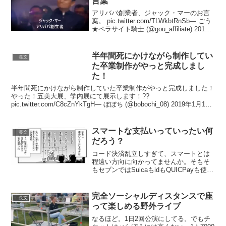
言葉
アリババ創業者、ジャック・マーのお言
葉。 pic.twitter.com/TLWkbtRnSb— ごう
★ペラサイト騎士 (@gou_affiliate) 2019
年6月22日
半年間死にかけながら制作してい
長文
た卒業制作がやっと完成しまし
た！
半年間死にかけながら制作していた卒業制作がやっと完成しました！
やった！五美大展、学内展にて展示します！??
pic.twitter.com/C8cZnYkTgH— ぼぼち (@bobochi_08) 2019年1月19
日粘土で作ったものを石...
スマートな支払いっていったい何
長文
だろう？
コード決済乱立しすぎて、スマートとは
程遠い方向に向かってませんか。そもそ
もセブンではSuicaもidもQUICPayも使え
るし最近だとPayPayやLINEペイも対応
してて、なにより独自のnanacoがあるの
に、ここにきてセブンでしか使えな...
完全ソーシャルディスタンスで座
長文
って楽しめる野外ライブ
なるほど。1日2回公演にしてる。でもチ