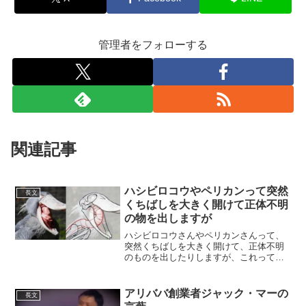
管理者をフォローする
関連記事
ハシビロコウやペリカンって突然
長文
くちばしを大きく開けて正体不明
の物を出しますが
ハシビロコウさんやペリカンさんって、
突然くちばしを大きく開けて、正体不明
のものを出したりしますが、これって彼
らの”背骨”なんですって、知ってました？
pic.twitter.com/UGn8Ki2MBx— いっちー
@バーチャル精神科医 (@...
アリババ創業者ジャック・マーの
長文