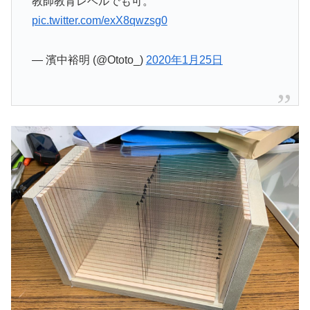
教師教育レベルでも可。
pic.twitter.com/exX8qwzsg0
— 濱中裕明 (@Ototo_)
2020年1月25日