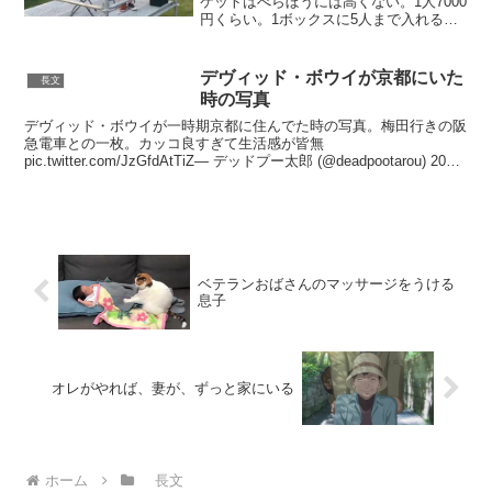
ケットはべらぼうには高くない。1人7000
円くらい。1ボックスに5人まで入れる。
リバティーンズとかもやるみたい。行っ
た人達は会場はすごいオーガナイズされ
てたとコメントしてる。こうやってアー
デヴィッド・ボウイが京都にいた
長文
ティストも観客...
時の写真
デヴィッド・ボウイが一時期京都に住んでた時の写真。梅田行きの阪
急電車との一枚。カッコ良すぎて生活感が皆無
pic.twitter.com/JzGfdAtTiZ— デッドプー太郎 (@deadpootarou) 2020
年3月29日デビッド・...
ベテランおばさんのマッサージをうける
息子
オレがやれば、妻が、ずっと家にいる
ホーム
長文