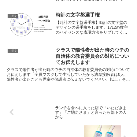
くって信じられない…事故にならず良か
った…（バイク関係者&自動車関係者シェ
アお願いします…）
時計の文字盤選手権
長文
pic.twitter.com/DVH...
【時計の文字盤選手権】時計の文字盤の
デザインの選手権をします。1?12の数字
のハイセンスな表現方法をリプしてくだ
さい！ pic.twitter.com/EcLVZ8tMan— 数
学を愛する会 (@mathlava) 2019年11月19
日【...
クラスで陽性者が出た時のウチの
長文
自治体の教育委員会の対応につい
てお伝えします
クラスで陽性者が出た時のウチの自治体の教育委員会の対応について
お伝えします「全員マスクして生活していたから濃厚接触者は0人、
陽性者が出たことも児童や保護者に伝えないでください、以上」そ
れ、隠蔽じゃないのか？私は陽性者が出たことを秘密にして授...
ランチを食べに入った店で「いただきま
す」「ご馳走さま」と言ったら部下の人
から