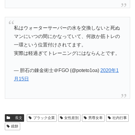
私はウォーターサーバーの水を交換しないと死ぬ
マンにいつの間にかなっていて、何故か筋トレの
一環という位置付けされてます。
実際は軽過ぎてトレーニングにはならんとです。
— 胆石の錬金術士＠FGO (@poteto1oa)
2020年1
月15日
長文
ブラック企業
女性差別
男尊女卑
社内行事
鏡餅