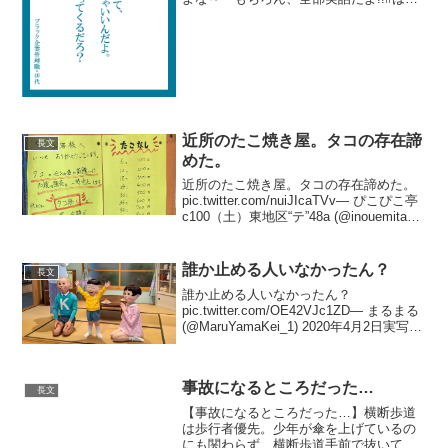
らく言葉たち #はたらく言葉たちクソコ
ラグランプリ
pic.twitter.com/zh3ci9PWgF— ブラック
企業アナリス...
近所のたこ焼き屋。タコの存在諦
長文
めた。
近所のたこ焼き屋。タコの存在諦めた。
pic.twitter.com/nuiJIcaTVv— ぴこぴこ亭
c100（土）東地区“テ”48a (@inouemitan)
July 11, 2022 外野から失礼します嫌いで
たこ食べれない人からす...
誰か止める人いなかったん？
長文
誰か止める人いなかったん？
pic.twitter.com/OE42VJc1ZD— まるまる
(@MaruYamaKei_1) 2020年4月2日実写と
いい3Dモデルといい、日本のアニメ三次
元と相性悪い— まるまる
(@MaruYamaKe...
事故になるところだった…
長文
【事故になるところだった…】横断歩道
は歩行者優先。少年が傘を上げているの
にも関わらず、横断歩道手前で抜いてい