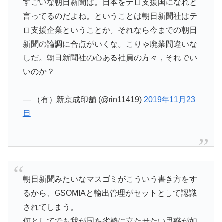
すごいな朝日新聞は。日本をテロ支援国になれと
言ってるのだよね。ということは朝日新聞社はテ
ロ支援企業ということか。それなら今までの朝日
新聞の論調に合点がいくな。こりゃ廃業間違いな
しだ。朝日新聞社の心ある社員の方々，それでい
いのか？
— （有）新京成印舗 (@rin11419)
2019年11月23
日
朝日新聞みたいなマスゴミがこういう書き方をす
るから、GSOMIAと輸出管理がセットとして認識
されてしまう。
何としてでも我が国を劣勢に立たせたい思惑が如