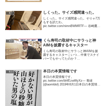
しも...
しくった。サイズ感間違った。
長文
しくった。サイズ感間違った。そりゃ7万
もする訳だわ。
pic.twitter.com/nimnBWMRTF— 谷崎鷹人
(谷やん)???? (@Taniyaaan1125) 2020年4
月15日抱えてて草— ??????????????
(@...
くら寿司の取材中にサラっと神
長文
AIMを披露するキャスター
くら寿司の取材中にサラっと神AIMを披
露するキャスターこいつ....中東でスナイ
パーでもやってたのか？
pic.twitter.com/DnOOh5SqjR— みっくん
@暇人 (@kiha66_08) 2020年1月25日多分
射的やったこと...
本日の本質情報です
長文
本日の本質情報です。
pic.twitter.com/bhfEzwWyXz— 青緑
(@aomldol) 2019年8月1日本日の本質情報
です。 pic.twitter.com/6ENQ743JFC— 青
緑 (@aomldol) 2019年...