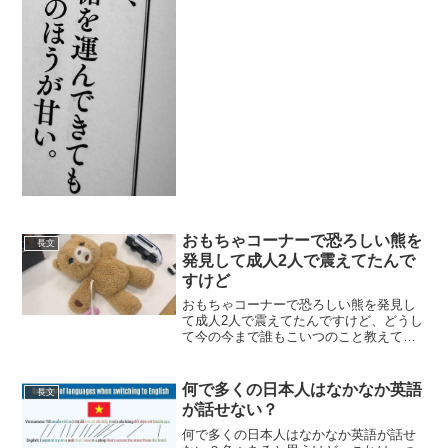
おもちゃコーナーで恐ろしい熊を
長文
発見して成人2人で震えてたんで
すけど
おもちゃコーナーで恐ろしい熊を発見し
て成人2人で震えてたんですけど、どうし
て今の今まで誰もこいつのこと教えてく
れなかったんですか？
pic.twitter.com/5DpMDs41Ju— 狗村
(@bnkn_) 2020年5月20日多分これ...
何で多くの日本人はなかなか英語
長文
が話せない？
何で多くの日本人はなかなか英語が話せ