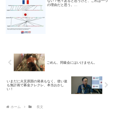
ない？色々あると思うけど、これは一つ
の理由だと思う。
pic.twitter.com/L3LSTWaji3— アンちゃん
（Anne Crescini） (@annecrescini) April
20, ...
ごめん、同級会にはいけません。
いまだに火災原因の発表もなく、使い途
も無計画で募金クレクレ、本当おかし
い！
ホーム
長文