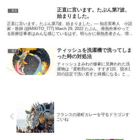
正直に言います。たぶん第7波、
長文
始まりました。
正直に言います。たぶん第7波、始まりました。— 知念実希人 小説
家・医師 (@MIKITO_777) March 29, 2022 たぶん、発熱外来やって
る医療従事者はみんな感じているはず。明らかに発熱患者さん、増え
てきている。— 知念実希...
ティッシュを洗濯機で洗ってしま
長文
った時の対処法
ティッシュまみれの惨劇に見舞われた洗
濯物は『柔軟剤のみ、すすぎ1回、脱水1
回の設定で洗い直すと綺麗になる』とい
う事を知っていま凄絶に感動してるし、
最早ティッシュなど私の敵では無いぞ！
恐るるに足らず！さあ！いくらでも放り
込むがいい！ってちょっ...
フランスの港町カレーを守るドラゴンす
ごいね