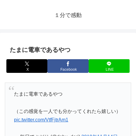
１分で感動
たまに電車であるやつ
X
Facebook
LINE
たまに電車であるやつ
（この感覚を一人でも分かってくれたら嬉しい）
pic.twitter.com/VtfFjtrAm1