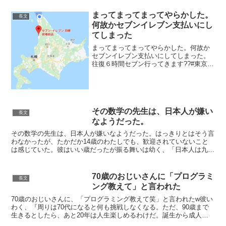
ースト内容を選択して貼付できます．も
うコピー＆ペーストの為にページを往復
まってまってまってやらかした。
長文
する必要...
何故かセブンイレブン支払いにし
てしまった
まってまってまってやらかした。何故か
セブンイレブン支払いにしてしまった。
往復６時間セブン行ってきます??#東京事
変#椎名林檎 pic.twitter.com/bZXFMYIlh5
— R???* (@vlonlv) 2020年2月1日往復6
時...
その数学の先生は、日本人が嫌い
長文
なようだった。
その数学の先生は、日本人が嫌いなようだった。はっきりとはそう言
わなかったが、たかだか14歳のわたしでも、歓迎されていないこと
は感じていた。彼はいい歳だったが振る舞いは幼く、「日本人は九九
がインストールされているんだから電卓要らないだろ」と言...
70歳のおじいさんに「プログラミ
長文
ング教えて」と言われた
70歳のおじいさんに、「プログラミング教えて笑」と言われたw彼い
わく、『周りは70代になると何も挑戦しなくなる。ただ、90歳まで
生きるとしたら、あと20年は人生楽しめるわけだ。誕生から成人す
るまでと同じ時間があるのに、新しいことやらんのはも...