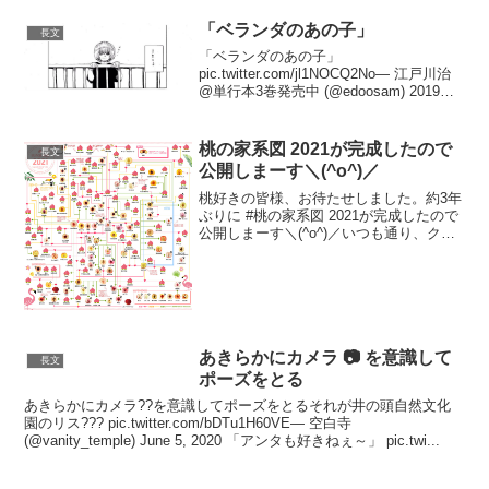
「ベランダのあの子」
長文
「ベランダのあの子」
pic.twitter.com/jl1NOCQ2No— 江戸川治
@単行本3巻発売中 (@edoosam) 2019年
12月9日彼とのやりとりがあの子にとって
は唯一楽しいことだったんだと思いま
す??生まれ変わって幸せにな...
桃の家系図 2021が完成したので
長文
公開しまーす＼(^o^)／
桃好きの皆様、お待たせしました。約3年
ぶりに #桃の家系図 2021が完成したので
公開しまーす＼(^o^)／いつも通り、クレ
ジット消さなければご自由にお使い頂け
ます。印刷して壁に貼ってもよし、スマ
ホに落として持ち歩いてもよし、お好き
にお使い...
あきらかにカメラ 📷 を意識して
長文
ポーズをとる
あきらかにカメラ??を意識してポーズをとるそれが井の頭自然文化
園のリス??? pic.twitter.com/bDTu1H60VE— 空白寺
(@vanity_temple) June 5, 2020 「アンタも好きねぇ～」 pic.twi...