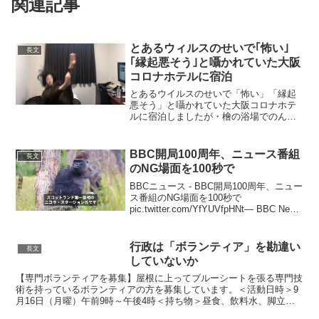
関連記事
とあるウィルスのせいで｢怖い｣
長文
｢縁起悪そう｣と囁かれていた大阪
コロナホテルに宿泊
とあるウイルスのせいで「怖い」「縁起
悪そう」と囁かれていた大阪コロナホテ
ルに宿泊しましたが・檜の浴場でのんび
り・朝食ビュッフェおいしい・ウイルス
対策万全・豚もマスク着用・布団ふかふ
か(くつざわ調べ)・コスパ最高なので、縁
BBC開局100周年、ニュース番組
長文
起悪くも怖くもなかっ...
のNG場面を100秒で
BBCニュース - BBC開局100周年、ニュー
ス番組のNG場面を100秒で
pic.twitter.com/YfYUVfpHNt— BBC News
Japan (@bbcnewsjapan) October 20,
2022 エゲレス人...
行政は「ボランティア」を勘違い
長文
していないか
【専門ボランティアを募集】屋根に上ってブルーシートを張る専門技
術を持っているボランティアの方を募集しています。＜活動日時＞9
月16日（月曜）午前9時～午後4時＜持ち物＞昼食、飲料水、脚立な
どの高所作業に必要な工具等、可能であればブルーシート...