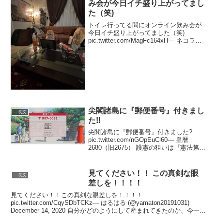
み会が今日イチ盛り上がってまし
た（笑)
トイレ行ってる間にオンライン飲み会が
今日イチ盛り上がってました（笑)
pic.twitter.com/MagFc164xH— ネコラン
ド (@DOG48181219) December 29, 2020
猫様の気持ちで作ってみました?? p...
尖閣諸島に『郵便番号』付きまし
長文
た‼
尖閣諸島に『郵便番号』付きました?
pic.twitter.com/nGOpEuCl60— 皇暦
2680（旧2675） 護憲の狙いは『憲法第一
章第一条』 (@koureki26801) October 6,
2020 あとは自衛隊基地を作れ...
見てください！！ この真剣な眼
長文
差しを！！！！
見てください！！この真剣な眼差しを！！！！
pic.twitter.com/CqySDbTCKz— はるはる (@yamaton20191031)
December 14, 2020 自分がどのようにして産まれてきたのか、今一度