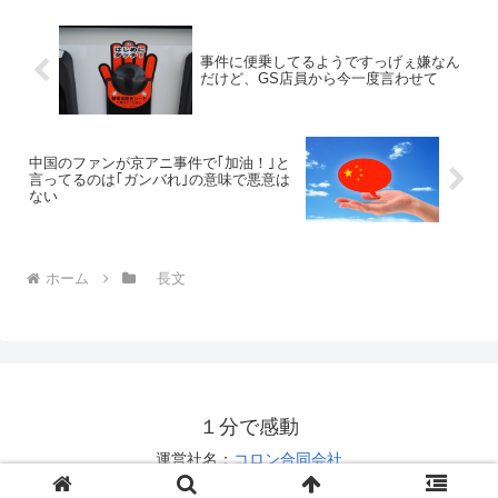
事件に便乗してるようですっげぇ嫌なん
だけど、GS店員から今一度言わせて
中国のファンが京アニ事件で｢加油！｣と
言ってるのは｢ガンバれ｣の意味で悪意は
ない
ホーム
長文
１分で感動
運営社名：
コロン合同会社
お問い合わせは
こちら