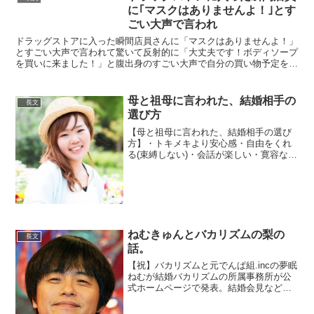
に｢マスクはありませんよ！｣とす
ごい大声で言われ
ドラッグストアに入った瞬間店員さんに「マスクはありませんよ！」
とすごい大声で言われて驚いて反射的に「大丈夫です！ボディソープ
を買いに来ました！」と腹出身のすごい大声で自分の買い物予定を発
表するパーフェクト狂人と化してしまい急に店内の重力が俺...
母と祖母に言われた、結婚相手の
長文
選び方
【母と祖母に言われた、結婚相手の選び
方】・トキメキより安心感・自由をくれ
る(束縛しない)・会話が楽しい・寛容な
人・マザコンでない・嘘をつかない・価
値観を許し合える人・愛情深い人両親も
祖父母も超がつく仲良し夫婦です。結婚
した今、私もこの基準は...
ねむきゅんとバカリズムの梨の
長文
話。
【祝】バカリズムと元でんぱ組.incの夢眠
ねむが結婚バカリズムの所属事務所が公
式ホームページで発表。結婚会見などは
予定していないという。
pic.twitter.com/Gok9srsbXo— ライブドア