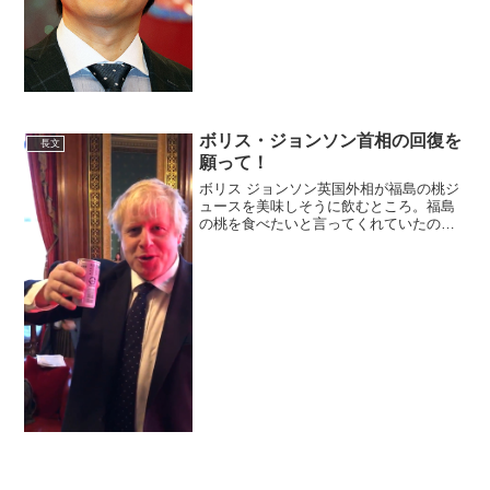
ニュース (@livedoornew...
ボリス・ジョンソン首相の回復を
長文
願って！
ボリス ジョンソン英国外相が福島の桃ジ
ュースを美味しそうに飲むところ。福島
の桃を食べたいと言ってくれていたので
すが、シーズンを外しているので桃ジュ
ースを代わりに持っていきました。
pic.twitter.com/6xjv7jj0In— 河野...