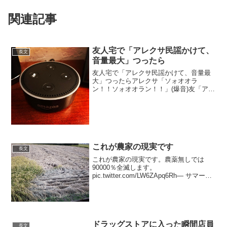
関連記事
友人宅で「アレクサ民謡かけて、
長文
音量最大」つったら
友人宅で「アレクサ民謡かけて、音量最
大」つったらアレクサ「ソォオオラ
ン！！ソォオオラン！！」(爆音)友「アレ
クサ！音量さげて！」アレクサ「どっこ
いしょおお！！どっこいしょ！！」(爆音)
友「アレクサやめて！」アレクサ「ソォ
オオラン！！ソォオオ...
これが農家の現実です
長文
これが農家の現実です。農薬無しでは
90000％全滅します。
pic.twitter.com/LW6ZApq6Rh— サマーオ
ータム?? (@Saga_itigo3) October 7, 2020
沢山のコメントありがとうございます。
非農家...
ドラッグストアに入った瞬間店員
長文