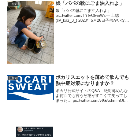
お子さんやご家族、パートナーの?中を暖
娘「パパの靴にごま油入れよ」
長文
めてあげて下さい。...
娘「パパの靴にごま油入れよ」
pic.twitter.com/TYIvOlwnWs— 上総
(@_kaz_3_) 2020年5月26日子供がいない
方向けに育児とはどういったものか分か
りやすい写真を載せます
pic.twitter.com/Z...
ポカリスエットを薄めて飲んでも
長文
熱中症対策になりますか？
ポカリ公式サイトのQ&A、絶対薄めんな
よ何回でも言うぞ感がすごくて笑ってし
まった… pic.twitter.com/vtGAxhmmOl—
??ソノミ・ソノママ??
(@dystopiasonomi) August 16, 2020 フォ
ロ...