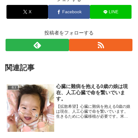
X
Facebook
LINE
投稿者をフォローする
関連記事
心臓に難病を抱える0歳の娘は現
長文
在、人工心臓で命を繋いでいま
す。
【拡散希望】心臓に難病を抱える0歳の娘
は現在、人工心臓で命を繋いでいます。
生きるために心臓移植が必要です。米国
での移植を目指していますが治療や渡航
に莫大な費用が必要になります。皆さま
のあたたかいご支援、ご協力をお願いし
ます。webサイトご訪...