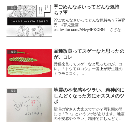
☔️ごめんなさいってどんな気持
長文
ち？☔️
??ごめんなさいってどんな気持ち？??#育
児 #育児漫画
pic.twitter.com/ANvy4PKORN— さざなみ
(@3MshXcteuuT241U) 2020年3月19日続
きです?? pic.twitter.com/wFxB0x...
品種改良ってスゲーなと思ったの
長文
が、コレ
品種改良ってスゲーなと思ったのが、コ
レ。「トウモロコシ」一番上が野生種の
トウモロコシ。
pic.twitter.com/d4G0vXDVV4— ベルカ宇
宙軍 (@noradjapan) April 11, 2022 これで
ポップコーンを作っ...
地震の不安感やツラい、精神的に
長文
しんどくなった方にオススメのツ
ボ
新潟の皆さん大丈夫ですか？両乳頭の間
には「?中」というツボがあります。地震
の不安感やツラい、精神的にしんどくな
った方は両手をこすり合わせて温めてか
らこの?中に優しく当てて温めましょう！