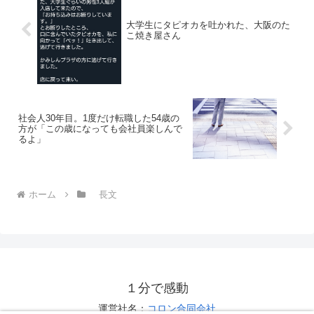
大学生にタピオカを吐かれた、大阪のた
こ焼き屋さん
社会人30年目。1度だけ転職した54歳の
方が「この歳になっても会社員楽しんで
るよ」
ホーム
長文
１分で感動
運営社名：
コロン合同会社