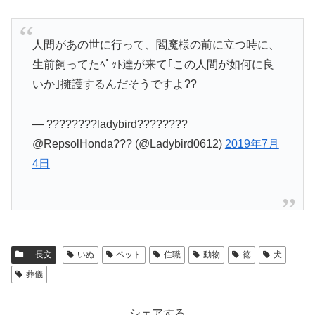
人間があの世に行って、閻魔様の前に立つ時に、
生前飼ってたﾍﾟｯﾄ達が来て｢この人間が如何に良
いか｣擁護するんだそうですよ??
— ????????ladybird????????
@RepsolHonda??? (@Ladybird0612)
2019年7月
4日
長文
いぬ
ペット
住職
動物
徳
犬
葬儀
シェアする