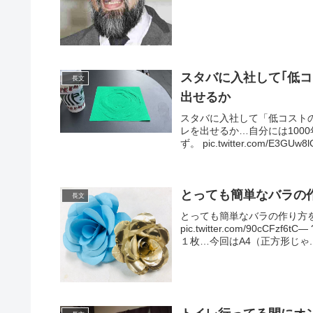
スタバに入社して｢低
長文
出せるか
スタバに入社して「低コスト
レを出せるか…自分には100
ず。 pic.twitter.com/E3GUw8
とっても簡単なバラの
長文
とっても簡単なバラの作り方
pic.twitter.com/90cCFz
１枚…今回はA4（正方形じゃ..