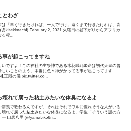
ことわざ
ざは『早く行きたければ、一人で行け。遠くまで行きたければ、皆
sekimachi) February 2, 2021 火曜日の昼下がりからアフリカ
程...
る事が起こってますね
しいですよ！この神社の主祭神である木花咲耶姫命は初代天皇の曾
珍しいことのよう。本当に色々神がかってる事が起こってます
儀 pic.twitter.co...
っ壊れて腐った粘土みたいな体臭になるよ
か講義で教わるんですが、それはそれでワルに憧れそうな人がいる
っ壊れて腐った粘土みたいな体臭になるよ」学生「そういう話の方
八里 (@yamabiko8ri...