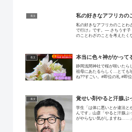
私の好きなアフリカの
長文
私の好きなアフリカのことわ
で行け』です。— さちうす子 (@ki
のことわざのことを考えたくなる
本当に色々神がかって
長文
静岡浅間神社で桜が咲いたら
祖母にあたるらしく…とても
ね??すごい。#即位の礼 #即位礼正殿の
覚せい剤やると汗腺ぶ
長文
学生「は体に悪いとか違法と
んです」山彦「やると汗腺ぶ
がやらない気がしますね……」— 山彦