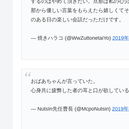
するのはやめて頂きたい。旦那は私の心
那から優しい言葉をもらえたら嬉しくて
のある日の楽しい会話だっただけです。
— 焼きハラコ (@WwZuttonetaiYo)
2019
おばあちゃんが言っていた。
心身共に疲弊した者の耳と口が欲してい
— NutsIn先任曹長 (@McpoNutsin)
2019