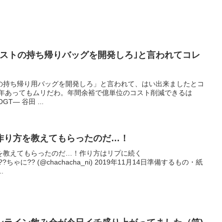
コストの持ち帰りバッグを開発しろ｣と言われてコレ
の持ち帰り用バッグを開発しろ」と言われて、はい出来ましたとコ
0年あってもムリだわ。年間余裕で億単位のコスト削減できるは
lOGT— 谷田 ...
作り方を教えてもらったのだ…！
を教えてもらったのだ…！作り方はリプに続く
f6tC— ??ちゃに?? (@chachacha_ni) 2019年11月14日準備するもの・紙
.