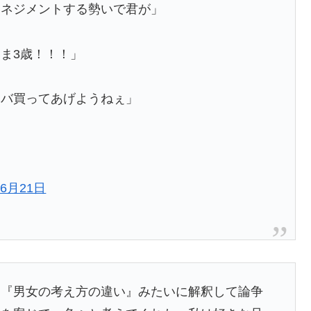
マネジメントする勢いで君が」
ま3歳！！！」
タバ買ってあげようねぇ」
年6月21日
を『男女の考え方の違い』みたいに解釈して論争