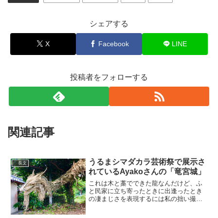
シェアする
X
Facebook
LINE
投稿者をフォローする
関連記事
うるまシマダカラ芸術祭で展示さ
長文
れているAyakoさんの「竜宮城」
これは木と藁でできた龍なんだけど、ふ
と民家に立ち寄ったときに出逢ったとき
の凄まじさを表現するには私の拙い撮影
技術では無理じゃった…なにもないとこ
だね?と話しながらふと振り返ったときに