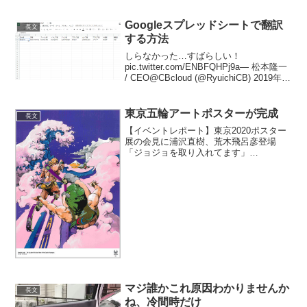
この龍に気付いたとき悲鳴が出た。かな
りでかかった。脚もあっ...
Googleスプレッドシートで翻訳
長文
する方法
しらなかった…すばらしい！
pic.twitter.com/ENBFQHPj9a— 松本隆一
/ CEO@CBcloud (@RyuichiCB) 2019年12
月21日Google Sheetsにおける
GOOGLETRANSLATE関数、...
東京五輪アートポスターが完成
長文
【イベントレポート】東京2020ポスター
展の会見に浦沢直樹、荒木飛呂彦登場
「ジョジョを取り入れてます」
pic.twitter.com/xefAfy2LpM— コミックナ
タリー (@comic_natalie) 2020年1月6日荒
木飛呂彦...
マジ誰かこれ原因わかりませんか
長文
ね、冷間時だけ