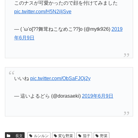
このナスが可愛かったので顔を付けてみました
pic.twitter.com/H5N2iIjSve
— ( 'ω'o[??舞茸ねこなめこ??]o (@mytk926)
2019
年6月9日
いいね
pic.twitter.com/ObSaFJOj2y
— 這いよるどら (@dorasaeki)
2019年6月9日
長文
ルンルン
変な野菜
茄子
野菜