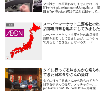
マジ誰かこれ原因わかりませんかね、冷
間時だけ pic.twitter.com/UUnqv5sltz— 瀬
田 (@gx70seta) 2019年11月21日そして絶
対降ろさないマンになる、マイクラおか
ゆハウスちゃうねんぞ pic.twitte...
スーパーマーケット主要各社の出
長文
店都道府県を地図にしてみました
スーパーマーケット主要各社の出店都道
府県を地図にしてみましたが、こうやっ
て見ると『全国区』と呼べるスーパーマ
ーケットは意外と少ないように見えま
す。 pic.twitter.com/xjV9Nes7t2— とさか
(@tosaka_publi...
タイに行ってる妹さんから送られ
長文
てきた日本食やさんの提灯
タイに行ってる妹さんから送られてきた
日本食やさんの提灯。メッチャクール。
pic.twitter.com/lOMPwRlDY0— 姉妹屋の
お姉ちゃん (@kimonoshimaiya) 2020年1
月4日提灯あてに酒が進んでしまいそうで
す（...