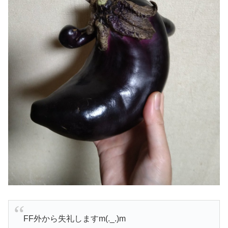
FF外から失礼しますm(._.)m