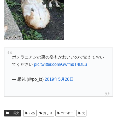
ポメラニアンの裏の姿もかわいいので覚えておい
てください
pic.twitter.com/GwfmbT4DLu
— 愚鈍 (@po_iz)
2019年5月28日
長文
いぬ
おしり
コーギー
犬