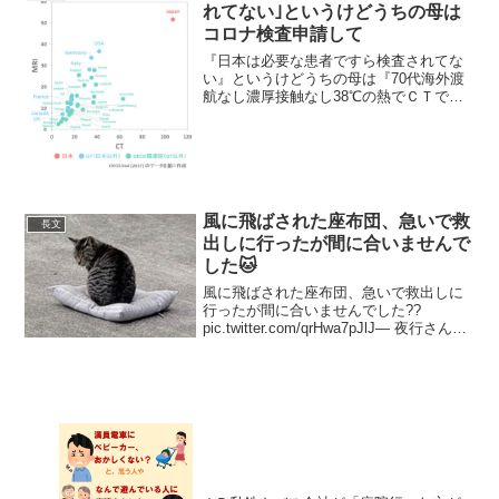
れてない｣というけどうちの母は
コロナ検査申請して
『日本は必要な患者ですら検査されてな
い』というけどうちの母は『70代海外渡
航なし濃厚接触なし38℃の熱でＣＴで肺
炎確定』でコロナ検査申請して一時間後
には指定病院が決まった。かかりつけ医
も保健所も指定病院も、すべてが懇切丁
寧に母を扱ってくれた...
風に飛ばされた座布団、急いで救
長文
出しに行ったが間に合いませんで
した🐱
風に飛ばされた座布団、急いで救出しに
行ったが間に合いませんでした??
pic.twitter.com/qrHwa7pJlJ— 夜行さん
(@YagyouNEKO) October 9, 2021 布団が
ふっとんだら猫がねころんだんですね—
...