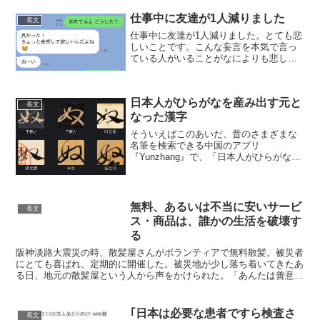
pic.twitter.com/ckWiGuUgfM— スエヒロ
(@numrock) 2020年5月11日...
仕事中に友達が1人減りました
長文
仕事中に友達が1人減りました。とても悲
しいことです。こんな妄言を本気で言っ
ている人がいることがなによりも悲し
い。 pic.twitter.com/VYKJTHxsZE— かー
び?? (@Ka_Be_ast) December 20, 202...
日本人がひらがなを産み出す元と
長文
なった漢字
そういえばこのあいだ、昔のさまざまな
名筆を検索できる中国のアプリ
『Yunzhang』で、「日本人がひらがなを
産み出す元となった漢字」の草書体をた
くさん検索して、ちょっと「ﾋｪｯ…？」っ
てなったのだった。 pic.twitter.com/RQ...
無料、あるいは不当に安いサービ
長文
ス・商品は、誰かの生活を破壊す
る
阪神淡路大震災の時、散髪屋さんがボランティアで無料散髪。被災者
にとても喜ばれ、定期的に開催した。被災地が少し落ち着いてきたあ
る日、地元の散髪屋という人から声をかけられた。「あんたは善意や
ろうけど、それやられると、ワシら生活でけへんねん」それ...
｢日本は必要な患者ですら検査さ
長文