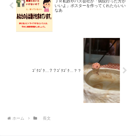
ＪＲ私鉄やバス会社が「病院行った方が
いいよ」ポスターを作ってくれたらいい
なあ
ｺﾞｸｺﾞｸ…？？ｺﾞｸｺﾞｸ…？？
ホーム
長文