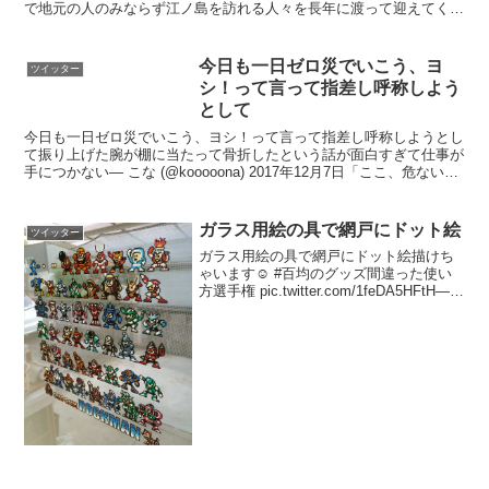
で地元の人のみならず江ノ島を訪れる人々を長年に渡って迎えてくれ
ました。新駅舎は2020年5月に完成予定、どんな駅...
今日も一日ゼロ災でいこう、ヨ
ツイッター
シ！って言って指差し呼称しよう
として
今日も一日ゼロ災でいこう、ヨシ！って言って指差し呼称しようとし
て振り上げた腕が棚に当たって骨折したという話が面白すぎて仕事が
手につかない— こな (@kooooona) 2017年12月7日「ここ、危ないか
らね？」って歯車が回ってる所を指差...
ガラス用絵の具で網戸にドット絵
ツイッター
ガラス用絵の具で網戸にドット絵描けち
ゃいます☺︎ #百均のグッズ間違った使い
方選手権 pic.twitter.com/1feDA5HFtH—
じぇにはら (@rurue0111) 2017年3月16日
網戸にFFⅢ 全ジョブ描いてみた#8bi...