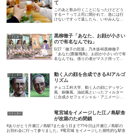
て
このあと飲み行くことになったけどどう
するー？って上司に聞かれて、急には行
けないですって返したら、いやみんな急
だけど行くよ?wって言われたから、赤ち
ゃんの面倒見ながら腱鞘炎の腕でご飯作
ったのに急にいらないって言われる人の
黒柳徹子「あなた、お顔が小さい
ツイッター
気持ちを考えてみてくだ...
ので有名なんでね」
5/27「徹子の部屋」乃木坂46黒柳徹子
「あなた(齋藤飛鳥)、お顔が小さいので有
名なんでね、係りの者がマスク持ってき
たんで、ちょっとお顔どのぐらい小さい
か」 pic.twitter.com/m5SarBe8TL— ちっ
くたっく (@tiku...
動く人の顔を合成できるAIアルゴ
ツイッター
リズム
チェコ工科大学、動く人の顔にデッサン
風、銅像風、油絵風といったフィルター
に合成させフェイシャル・アニメーショ
ンを完成させるAIアルゴリズムを発表
pic.twitter.com/yHpJnZ2WO4—
Seamless (@shiropen...
竜宮城をイメージした江ノ島駅舎
ツイッター
が改築のため閉鎖
#ありがとう片瀬江ノ島駅?また会う日まで??今日は片瀬江ノ島駅の
お別れ会に行って参りました。#竜宮城 をイメージした個性的な駅舎