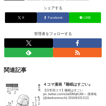
シェアする
X
Facebook
LINE
管理者をフォローする
関連記事
４コマ漫画『睡眠はすごい』
ツイッター
【日常四コマ】睡眠はすごい
pic.twitter.com/e3a00MqKUM— 漢弾地
(@dankoromochi) 2016年8月21日