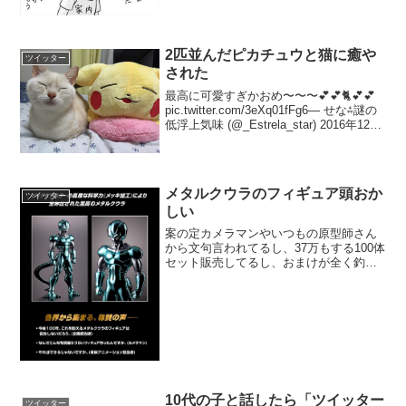
2匹並んだピカチュウと猫に癒や
ツイッター
された
最高に可愛すぎかおめ〜〜〜💕💕🐈💕💕
pic.twitter.com/3eXq01fFg6— せな⁂謎の
低浮上気味 (@_Estrela_star) 2016年12月
28日
メタルクウラのフィギュア頭おか
ツイッター
しい
案の定カメラマンやいつもの原型師さん
から文句言われてるし、37万もする100体
セット販売してるし、おまけが全く釣り
合わないし、しかも既に在庫無くなって
るし、メタルクウラのフィギュア頭おか
しい pic.twitter.com/8bovdvKQ...
10代の子と話したら「ツイッター
ツイッター