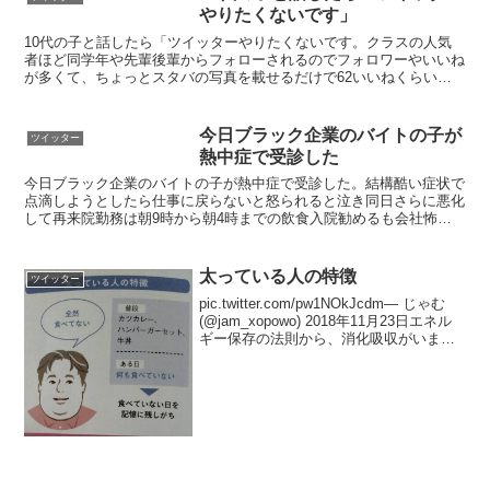
やりたくないです」
10代の子と話したら「ツイッターやりたくないです。クラスの人気
者ほど同学年や先輩後輩からフォローされるのでフォロワーやいいね
が多くて、ちょっとスタバの写真を載せるだけで62いいねくらいつ
く。ヒエラルキーが可視化されるんです」って言ってて、私...
今日ブラック企業のバイトの子が
ツイッター
熱中症で受診した
今日ブラック企業のバイトの子が熱中症で受診した。結構酷い症状で
点滴しようとしたら仕事に戻らないと怒られると泣き同日さらに悪化
して再来院勤務は朝9時から朝4時までの飲食入院勧めるも会社怖い
から無理と社長からは戻って来いと言われた医者からブラッ...
太っている人の特徴
ツイッター
pic.twitter.com/pw1NOkJcdm— じゃむ
(@jam_xopowo) 2018年11月23日エネル
ギー保存の法則から、消化吸収がいまい
ちな故に痩せの大食いは有り得ますが、
デヴの少食は有り得ない。この銀河系で
はゼロからエ...