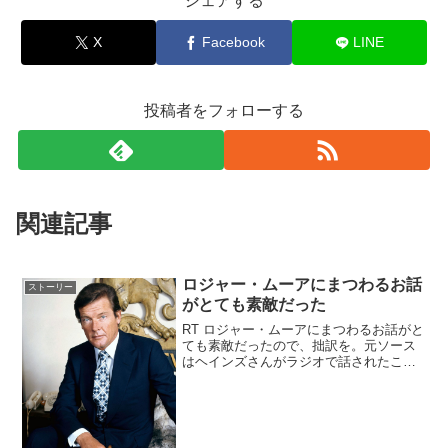
シェアする
X
Facebook
LINE
投稿者をフォローする
関連記事
ロジャー・ムーアにまつわるお話
ストーリー
がとても素敵だった
RT ロジャー・ムーアにまつわるお話がと
ても素敵だったので、拙訳を。元ソース
はヘインズさんがラジオで話されたこち
らのようです。
pic.twitter.com/YhgXrWfVCC— せり
(@cerriiee) 2017年5月24日198...