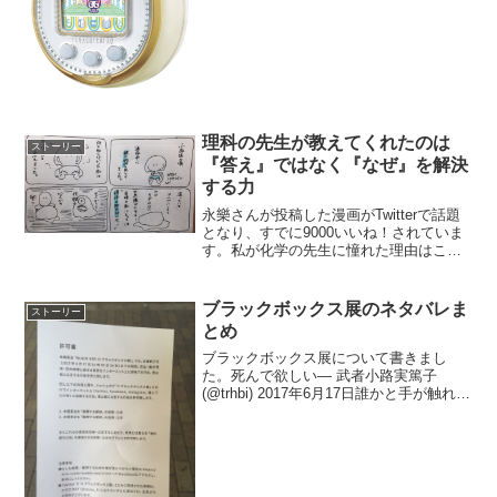
シッターモード」もあると言ってた。初
期たまごっちが一番伝えたかったと思わ
れる「命の概念」が全部ふっとんでた。
— カツセマサヒコ (@...
理科の先生が教えてくれたのは
ストーリー
『答え』ではなく『なぜ』を解決
する力
永樂さんが投稿した漫画がTwitterで話題
となり、すでに9000いいね！されていま
す。私が化学の先生に憧れた理由はこの
経験からかもしれません。
pic.twitter.com/VdyS7PQpEo— 永樂
(@Ei__rk) 2017年5...
ブラックボックス展のネタバレま
ストーリー
とめ
ブラックボックス展について書きまし
た。死んで欲しい— 武者小路実篤子
(@trhbi) 2017年6月17日誰かと手が触れ
た。その瞬間、手をぎゅっと握られて力
強く抱き寄せられる。顔をまさぐられて
唇の場所を確認された上で、キスをされ
た。硬い髭...