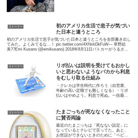
初のアメリカ生活で息子が気づい
ストーリー
た日本と違うところ
初のアメリカ生活で息子が気づいた日本と違うところを全部書き出し
てみた。よくみてるな…！ pic.twitter.com/4XNxkDkFuW— 草野絵
美??Emi Kusano (@emikusano) 2018年8月11日パトカーがうるさ...
リボ払いは説明を受けてもおかし
ストーリー
いと思わないようなバカから利息
をむしり取る仕組み
・クレカは学生時代に作ろう（自営業、
年齢の高い定職でも難しくなる）・リボ
払いはやめよう。利息で死ぬ。一括最
強。（設定は変えられる）・クレカは支
払いを滞らせなければ怖いものではな
い・支払い続けてればクレヒス積んで住
たまごっちが死ななくなったこと
ストーリー
宅ローンとか各種に有利・課金...
に賛否両論
最近のたまごっちは「死なない設定」に
なっているとテレビで言ってた。あと、
お世話ができないときのために「ベビー