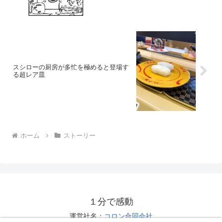
スシローの厨房が多忙を極めると登場す
る超レア皿
ホーム
ストーリー
１分で感動
運営社名：
コロン合同会社