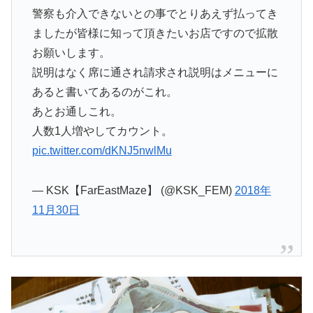
警察も介入できないとの事でとりあえず払ってき
ましたが皆様に知って頂きたいお店ですので拡散
お願いします。
説明はなく席に通され請求され説明はメニューに
あると書いてあるのがこれ。
あとお通しこれ。
人数1人増やしてカウント。
pic.twitter.com/dKNJ5nwlMu
— KSK【FarEastMaze】 (@KSK_FEM)
2018年
11月30日