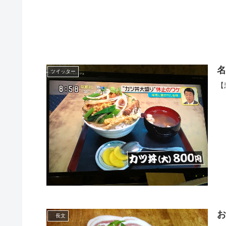
名
ツイッター
【
長文