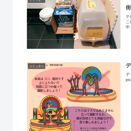
街
テ
こ
中.
ツイッター
デ
pi