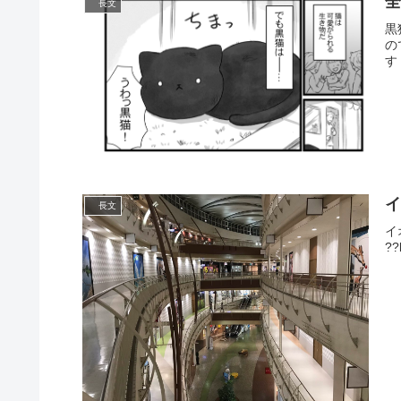
長文
黒
の
す
長文
イ
?