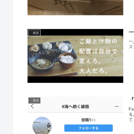
短文
一
ス
長文
F
る
て.