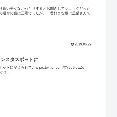
た
り貰い手がなかったりするとお聞きしてショックだった
の運命の猫は三毛でしたが、一番好きな柄は黒猫さんで
2019.06.29
インスタスポットに
てたw pic.twitter.com/XY3q6ibEZd—
そ...