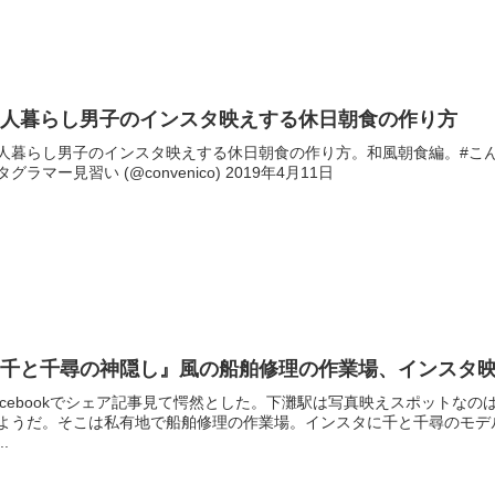
一人暮らし男子のインスタ映えする休日朝食の作り方
人暮らし男子のインスタ映えする休日朝食の作り方。和風朝食編。#こんびにこ pic.
タグラマー見習い (@convenico) 2019年4月11日
『千と千尋の神隠し』風の船舶修理の作業場、インスタ
acebookでシェア記事見て愕然とした。下灘駅は写真映えスポットな
ようだ。そこは私有地で船舶修理の作業場。インスタに千と千尋のモデ
..