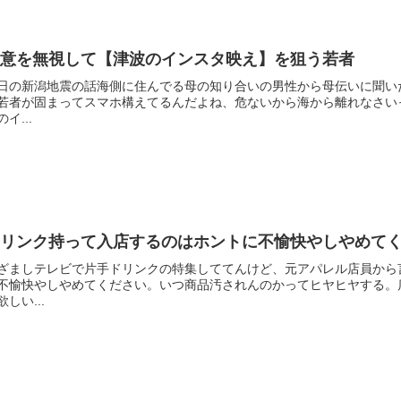
注意を無視して【津波のインスタ映え】を狙う若者
日の新潟地震の話海側に住んでる母の知り合いの男性から母伝いに聞い
若者が固まってスマホ構えてるんだよね、危ないから海から離れなさい
のイ...
ドリンク持って入店するのはホントに不愉快やしやめて
ざましテレビで片手ドリンクの特集しててんけど、元アパレル店員から
不愉快やしやめてください。いつ商品汚されんのかってヒヤヒヤする。
欲しい...