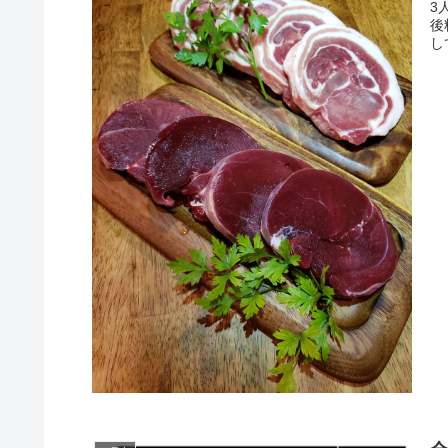
3
後
し