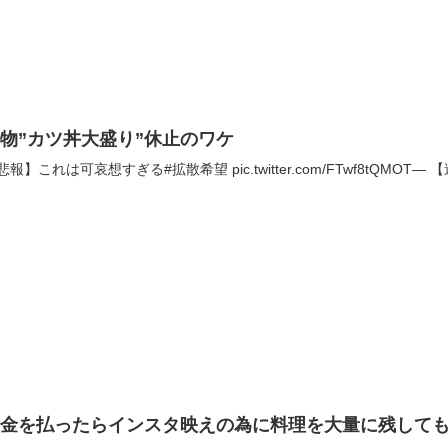
物”カツ丼大盛り”休止のワケ
悲報】これは可哀想すぎる#拡散希望 pic.twitter.com/FTwf8tQMOT— 【速報
お金を払ったらインスタ映えの為に料理を大量に残して