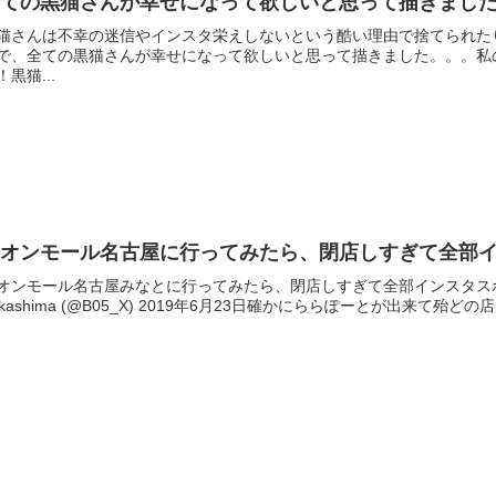
全ての黒猫さんが幸せになって欲しいと思って描きまし
猫さんは不幸の迷信やインスタ栄えしないという酷い理由で捨てられた
で、全ての黒猫さんが幸せになって欲しいと思って描きました。。。私
！黒猫...
イオンモール名古屋に行ってみたら、閉店しすぎて全部
オンモール名古屋みなとに行ってみたら、閉店しすぎて全部インスタスポットに変えられ
?kashima (@B05_X) 2019年6月23日確かにららぽーとが出来て殆どの店が