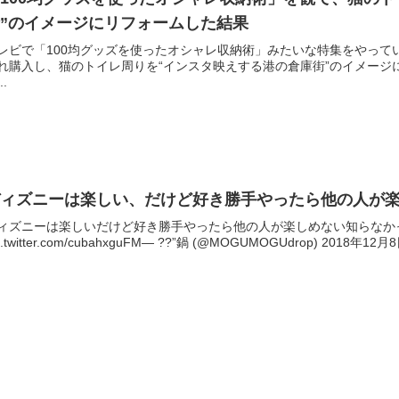
”のイメージにリフォームした結果
レビで「100均グッズを使ったオシャレ収納術」みたいな特集をやって
れ購入し、猫のトイレ周りを“インスタ映えする港の倉庫街”のイメージ
..
ディズニーは楽しい、だけど好き勝手やったら他の人が
ィズニーは楽しいだけど好き勝手やったら他の人が楽しめない知らなか
c.twitter.com/cubahxguFM— ??”鍋 (@MOGUMOGUdrop) 2018年12月8