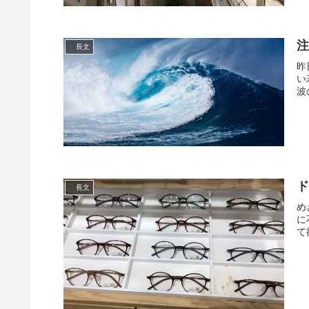
長文
昨
い
波
長文
め
に
て