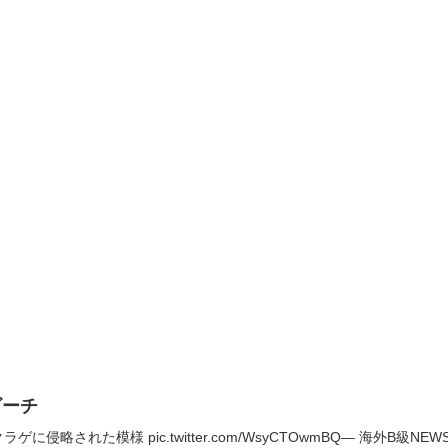
ビーチ
された模様 pic.twitter.com/WsyCTOwmBQ— 海外B級NEWS (@g