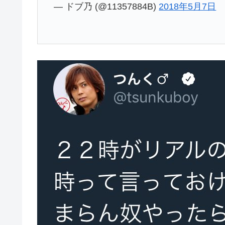
— ドブ乃 (@11357884B)
2018年5月7日