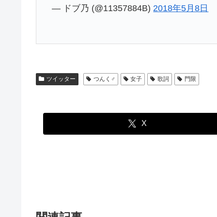
— ドブ乃 (@11357884B)
2018年5月8日
ツイッター
つんく♂
女子
歌詞
門限
X