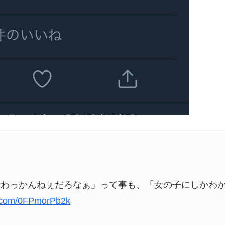
はわっかんねぇだろなぁ」って事も、「女の子にしかわ
er.com/0FPmorPb2k