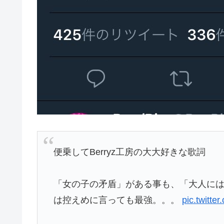
便乗してBerryz工房の大大好きな歌詞
「女の子の矛盾」がある事も、「大人に
は控えめに言っても最強。。。
pic.twitt