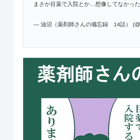
まさか目薬で入院とか…想像してなかっ
— 油沼（薬剤師さんの備忘録 14話） (@min