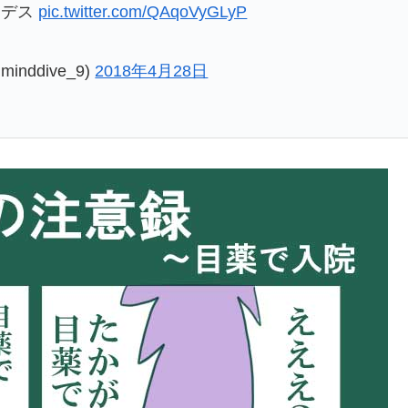
たデス
pic.twitter.com/QAqoVyGLyP
ddive_9)
2018年4月28日