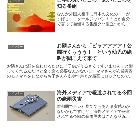
ツイッター
知る番組
なんか外国人相手に日本の文化のココが
すげぇ！！クールジャパン！！とか自分
で言って自慢する番組クソ腹立つから日
本のダメなところ紹介して『ワッツァフ
ァック??これが日本文化かよ！！倫理観
が旧石器時代で止まってやがる！！死
ね！！』とか外国人に言わ...
お隣さんから「ビャアアアア！公
ツイッター
園行くぅうう！」という幼児の絶
叫が聞こえて来て
お隣さんは顔を合わせるたびに「子供がうるさくてすいません」と謝
ってくれるんだけど全く謝る必要なんかないし、ママさんが布袋寅泰
のモノマネをしながらお子さんをあやす声とか最高にロックなのでど
うか本当に気にしないでいただきたく— はちこ (@ha...
海外メディアで報道されてる今回
ツイッター
の豪雨災害
首都圏でテレビ見ててもあんま実感わか
ないかもですけど、海外メディアで報道
されてる今回の豪雨災害はこんな状況で
す。 pic.twitter.com/LehBMnzMLt—
matrix (@matrix____) 2018年7月7日画像
追加し...