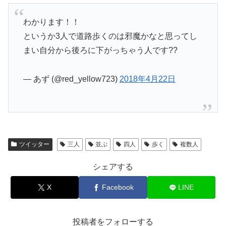
わかります！！
というか3人で道路歩くのは邪魔かなと思ってし
まい自分から後ろに下がっちゃう人です??
— あず (@red_yellow723)
2018年4月22日
ツイッター
三人
並ぶ
四人
歩く
複数人
シェアする
X
Facebook
LINE
投稿者をフォローする