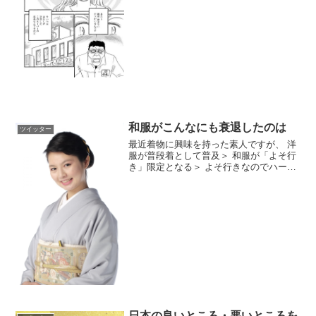
かも実...
和服がこんなにも衰退したのは
ツイッター
最近着物に興味を持った素人ですが、 洋
服が普段着として普及＞ 和服が「よそ行
き」限定となる＞ よそ行きなのでハード
ル上がる＞ やっぱり普段着で和服着たい
＞ ハードルが高くて着られない...... みた
いな流れを想像しました。なんも気にせ
ず好...
日本の良いところ・悪いところを