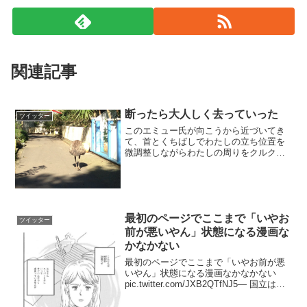
関連記事
断ったら大人しく去っていった
ツイッター
このエミュー氏が向こうから近づいてき
て、首とくちばしでわたしの立ち位置を
微調整しながらわたしの周りをクルクル
と回り、座ったり立ったりし始めたのを
見て、飼育員さんが「彼、あなたと交尾
したがってるわ」と言ってきた。「この
エミュー何歳ですか？」っ...
最初のページでここまで「いやお
ツイッター
前が悪いやん」状態になる漫画な
かなかない
最初のページでここまで「いやお前が悪
いやん」状態になる漫画なかなかない
pic.twitter.com/JXB2QTfNJ5— 国立はる
るんぽ大学 (@harurunp0) 2017年12月19
日.万引き後盗人猛々しいとはこのこと(し