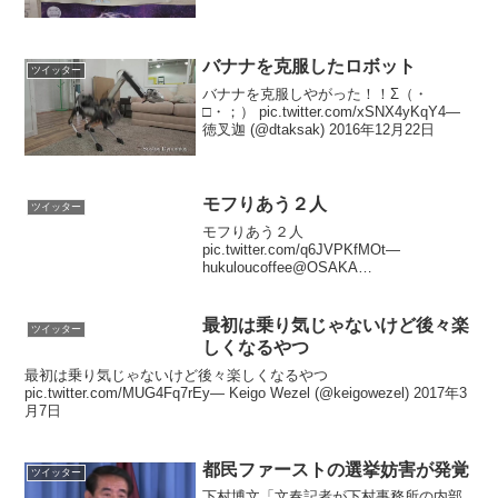
バナナを克服したロボット
ツイッター
バナナを克服しやがった！！Σ（・
□・；） pic.twitter.com/xSNX4yKqY4—
徳叉迦 (@dtaksak) 2016年12月22日
モフりあう２人
ツイッター
モフりあう２人
pic.twitter.com/q6JVPKfMOt—
hukuloucoffee@OSAKA
(@hukuloucoffee) 2017年6月6日
最初は乗り気じゃないけど後々楽
ツイッター
しくなるやつ
最初は乗り気じゃないけど後々楽しくなるやつ
pic.twitter.com/MUG4Fq7rEy— Keigo Wezel (@keigowezel) 2017年3
月7日
都民ファーストの選挙妨害が発覚
ツイッター
下村博文「文春記者が下村事務所の内部