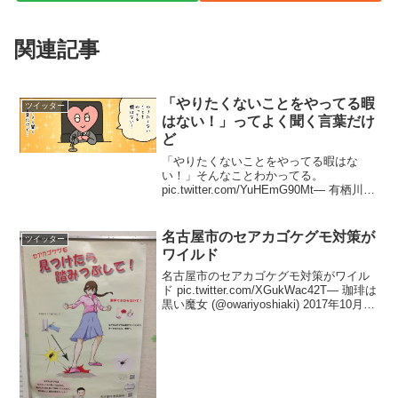
関連記事
「やりたくないことをやってる暇
ツイッター
はない！」ってよく聞く言葉だけ
ど
「やりたくないことをやってる暇はな
い！」そんなことわかってる。
pic.twitter.com/YuHEmG90Mt— 有栖川ひ
とりっ子 (@arisugawahitori) 2017年6月2
日
名古屋市のセアカゴケグモ対策が
ツイッター
ワイルド
名古屋市のセアカゴケグモ対策がワイル
ド pic.twitter.com/XGukWac42T— 珈琲は
黒い魔女 (@owariyoshiaki) 2017年10月20
日