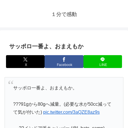
１分で感動
サッポロ一番よ、おまえもか
X
Facebook
LINE
サッポロ一番よ、おまえもか。
???91gから80gへ減量。(必要な水が50cc減って
て気が付いた)
pic.twitter.com/3aQZE8az9s