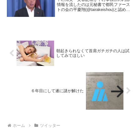
情報を流したのは元秘書で都民ファース
トの会の平慶翔(@tairakeishou)と認め
た。平は否定してるが横領で首にしたの
は事実で上申書もある。上申書を公開の
了解もあるので配布する」↓上申書配布都
民ファー...
朝起きられなくて首肩ガチガチの人は試
してみてほしい
６年目にして遂に謎が解けた
ホーム
ツイッター