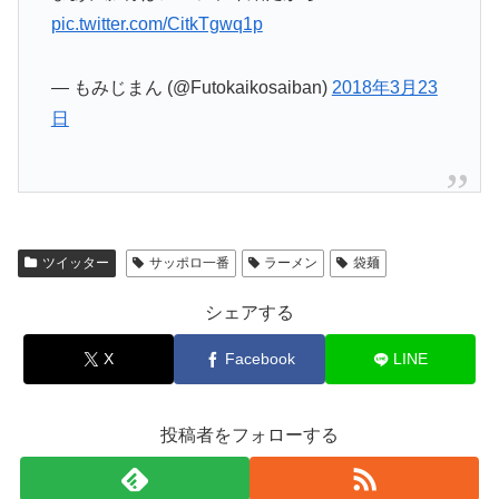
pic.twitter.com/CitkTgwq1p
— もみじまん (@Futokaikosaiban)
2018年3月23
日
ツイッター
サッポロ一番
ラーメン
袋麺
シェアする
X
Facebook
LINE
投稿者をフォローする