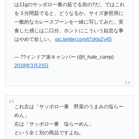
は11gのサッポロ一番の茹でる前の?だ。ではこれ
を３分間茹でると、どうなるか。サイズ参照用に
一般的なカレースプーンを一緒に写してみた。実
食した感じは二口分。ホントにこういう姑息な事
はやめて欲しい。
pic.twitter.com/t7zklpZy45
— ??インドア派キャンパー (@I_hate_camp)
2018年3月23日
これ左は「サッポロ一番 野菜のうまみの塩らー
めん」
右は「サッポロ一番 塩らーめん」
という全く別の商品ですよね。