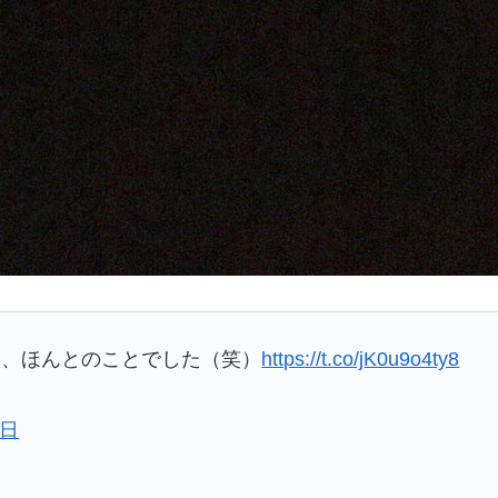
ら、ほんとのことでした（笑）
https://t.co/jK0u9o4ty8
9日