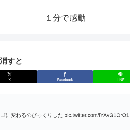
１分で感動
消すと
X
Facebook
LINE
びっくりした pic.twitter.com/lYAvG1OrO1