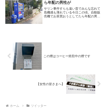
ら年配の男性が
サリン事件すらも遠い昔でみんな忘れて
危機感も薄れている今日この頃。自動販
売機でお茶買おうとしてたら年配の男性
が「その中に缶があるんだよ危ないよ
ね」と話しかけてきた。見ると缶コーヒ
ーが取り出し口に…。あった、昔あっ
た 取り残しの飲み物のふりし...
この煙はコーヒー焙煎中の煙です
【女性の皆さまへ】
ホーム
ツイッター