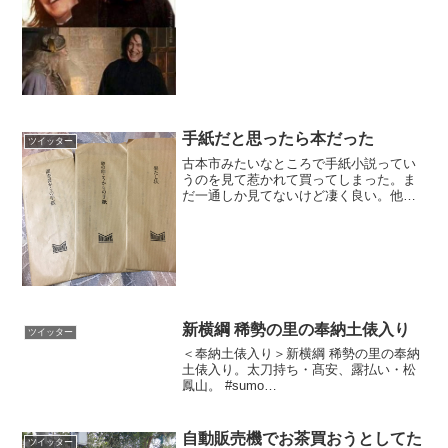
手紙だと思ったら本だった
ツイッター
古本市みたいなところで手紙小説ってい
うのを見て惹かれて買ってしまった。ま
だ一通しか見てないけど凄く良い。他も
買えばよかった。この形式凄く良い。
pic.twitter.com/kl2Fp0gm8z— イトウ
(@ito_pf) 2017年1...
新横綱 稀勢の里の奉納土俵入り
ツイッター
＜奉納土俵入り＞新横綱 稀勢の里の奉納
土俵入り。太刀持ち・髙安、露払い・松
鳳山。 #sumo
pic.twitter.com/bQcaK6rkYt— 日本相撲協
会公式 (@sumokyokai) 2017年1月27日
自動販売機でお茶買おうとしてた
ツイッター