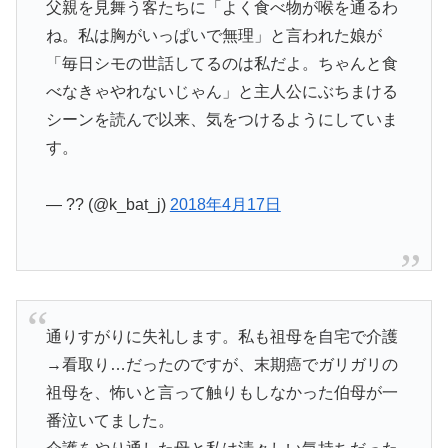
父親を見舞う客たちに「よく食べ物が喉を通るわ
ね。私は胸がいっぱいで無理」と言われた娘が
「毎日シモの世話してるのは私だよ。ちゃんと食
べなきゃやれないじゃん」と主人公にぶちまける
シーンを読んで以来、気をつけるようにしていま
す。
— ?? (@k_bat_j)
2018年4月17日
通りすがりに失礼します。私も祖母を自宅で介護
→看取り…だったのですが、末期癌でガリガリの
祖母を、怖いと言って触りもしなかった伯母が一
番泣いてました。