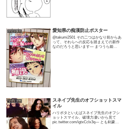
愛知県の痴漢防止ポスター
ツイッター
@takumi2501 その二つはかなり前からあ
って、それらへの反応を踏まえての新作
なのだろうと思います— まつうら姫
(@hallucine) 2017年2月28日痴漢防止ポス
ターが女性に自衛を要請したり女性の表
象を性的消費したりする時代...
スネイプ先生のオフショットスマ
ツイッター
イル
ハリポタといえばスネイプ先生のオフシ
ョットスマイル、破壊力凄いから見て
pic.twitter.com/igtxCclx3q— とも剣豪済
(@Harpuia_tomo) 2017年10月20日