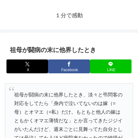
１分で感動
祖母が闘病の末に他界したとき
X
Facebook
LINE
祖母が闘病の末に他界したとき、淡々と弔問客の
対応をしてたら「身内で泣いてないのは嫁（=
母）とオマエ（=私）だけ。もともと他人の嫁は
ともかくオマエ薄情だな」とか言ってきたジジイ
がいたんだけど、週末ごとに見舞ってた自分とし
ては号泣してた人ほど病院来なかったので納得が