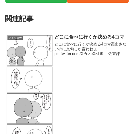
関連記事
どこに食べに行くか決める4コマ
ツイッター
どこに食べに行くか決める4コマ案出さな
いのに文句しか言わねぇ！！！
pic.twitter.com/XPnZeX5Tt9— 佐東錬太
郎 (@Rentarodeshita) 2017年11月20日