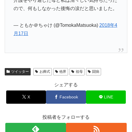
介護をやり通した母と私は清々しい気持ちだった
ので、何もしなかった後悔の涙だと思いました。
— ともか＠ちゃけ (@TomokaMatsuoka)
2018年4
月17日
ツイッター
お葬式
他界
祖母
闘病
シェアする
X
Facebook
LINE
投稿者をフォローする