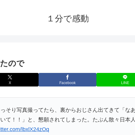
１分で感動
ったので
X
Facebook
LINE
こっそり写真撮ってたら、裏からおじさん出てきて「な
書いて！！」と、懇願されてしまった。たぶん散々日本
witter.com/lbxlX24zOq