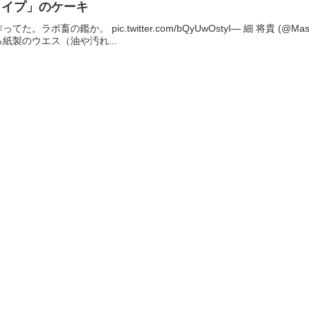
ワイプ」のケーキ
ラボ畜の鑑か。 pic.twitter.com/bQyUwOstyI— 細 将貴 (@M
紙製のウエス（油や汚れ...