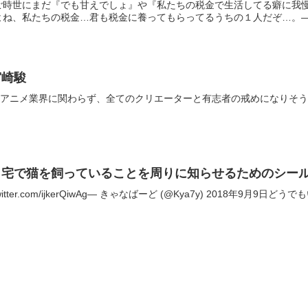
ご時世にまだ『でも甘えでしょ』や『私たちの税金で生活してる癖に我
ね、私たちの税金…君も税金に養ってもらってるうちの１人だぞ…。— ご
宮崎駿
メ業界に関わらず、全てのクリエーターと有志者の戒めになりそう。 pic.twitter
自宅で猫を飼っていることを周りに知らせるためのシー
ter.com/ijkerQiwAg— きゃなばーど (@Kya7y) 2018年9月9日どうでもい