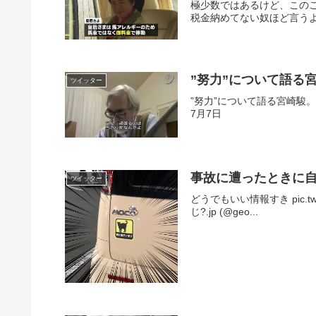
極少数ではあるけど、この
税金納めてない奴ほど言うよ
”努力”について語る
ツイッター
”努力”について語る宮崎駿。アニ
7月7日
事故に遭ったときに
ツイッター
どうでもいい情報すき pic.twit
じ?.jp (@geo...