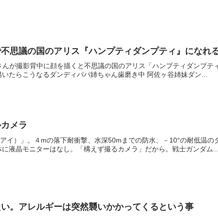
で不思議の国のアリス『ハンプティダンプティ』になれ
naHellさんが撮影背中に顔を描くと不思議の国のアリス「ハンプティダン
いたらこうなるダンディパパ姉ちゃん歯磨き中 阿佐ヶ谷姉妹ダン...
ルカメラ
ジーズアイ）」。４mの落下耐衝撃、水深50mまでの防水、－10°の耐低温
に液晶モニターはなし。「構えず撮るカメラ」だから。戦士ガンダム..
たい。アレルギーは突然襲いかかってくるという事