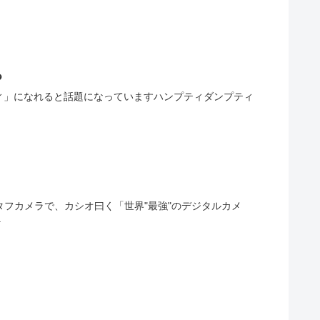
る
プティ」になれると話題になっていますハンプティダンプティ
のタフカメラで、カシオ曰く「世界"最強"のデジタルカメ
.