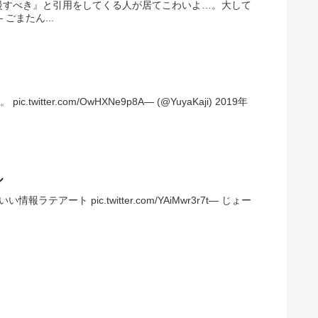
慢すべき』と引用をしてくる人が居てこわいよ…。大して
またん...
.com/OwHXNe9p8A— (@YuyaKaji) 2019年
ル
い情報ラテアート pic.twitter.com/YAiMwr3r7t— じょー