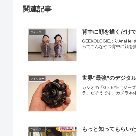
関連記事
背中に顔を描くだけ
ツイッター
GEEKOLOGIEよりA
ってこんなやつ背中に顔を描
世界”最強”のデジタ
ツイッター
カシオの「G’z EYE（
ラ」だそうです。カメラ本体
もっと知ってもらい
ツイッター