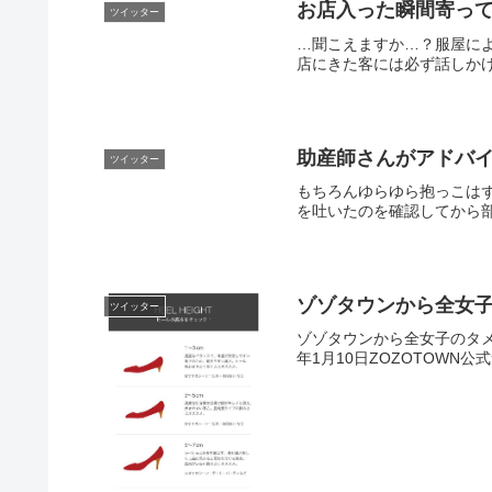
お店入った瞬間寄っ
ツイッター
…聞こえますか…？服屋に
店にきた客には必ず話しかけ
助産師さんがアドバ
ツイッター
もちろんゆらゆら抱っこは
を吐いたのを確認してから部屋
ゾゾタウンから全女
ツイッター
ゾゾタウンから全女子のタメになるメ
年1月10日ZOZOTOWN