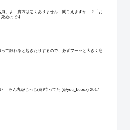
店員」よ…貴方は悪くありません…聞こえますか…？「お
ぬのです...
思って離れると起きたりするので、必ずフーッと大きく息
..
— らん丸@じっじ(翁)待ってた (@you_booox) 2017