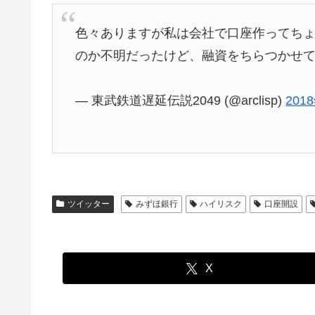
色々ありますが私は会社で口座作ってち
のか不明だったけど、融資をちらつかせ
— 東武鉄道遅延伝説2049 (@arclisp)
201
ツイッター
みずほ銀行
ハイリスク
口座開設
X