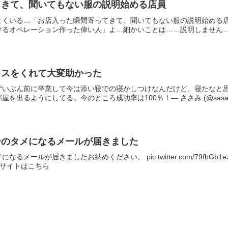
てきて、聞いてもない服の説明始める店員
よくいる…「お店入った瞬間寄ってきて、聞いてもない服の説明始める
るオペレーション作った偉い人」よ…細かいことは……説明しません…死
イスをくれて大変助かった
ずいぶん前に卒業して今は添い寝での寝かしつけなんだけど、寝たなと
を出るようにしてる。今のところ成功率は100％！— ささみ (@sasa.
子のタメになるメールが届きました
ールが届きましたお納めください。 pic.twitter.com/79fbGb1eJ7
公式サイトはこちら