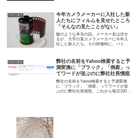
今年カメラメーカーに入社した新
ツイッター
人たちにフィルムを見せたところ
「そんなの見たことがない」
嘘のような本当の話。メーカー名は伏せ
るが、大手の某カメラメーカーに今年入
社した新人たち。その研修時に、パトロ
ーネ入り35mmフィルムを見せたとこ
ろ、「そんなの見たことがない」と応え
た人が、なんと約1/3以上もいたそうだ。
弊社の名前をYahoo検索すると予
ツイッター
pic.twitt...
測変換に「ブラック」「倒産」っ
てワードが並ぶのに弊社社長憤怒
弊社の名前をYahoo検索すると予測変換
に「ブラック」「倒産」ってワードが並
ぶのに弊社社長憤怒。これから毎日100
回、弊社社員全員で「弊社の名前 無借金
経営」「弊社の名前 少数精鋭」で繰り返
しYahoo検索しろとのこと...それに１週間
毎日...