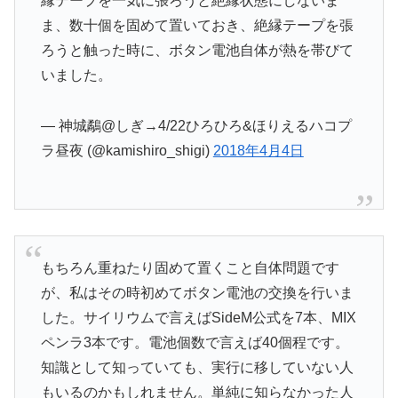
縁テープを一気に張ろうと絶縁状態にしないま
ま、数十個を固めて置いておき、絶縁テープを張
ろうと触った時に、ボタン電池自体が熱を帯びて
いました。
— 神城鷸@しぎ→4/22ひろひろ&ほりえるハコプ
ラ昼夜 (@kamishiro_shigi)
2018年4月4日
もちろん重ねたり固めて置くこと自体問題です
が、私はその時初めてボタン電池の交換を行いま
した。サイリウムで言えばSideM公式を7本、MIX
ペンラ3本です。電池個数で言えば40個程です。
知識として知っていても、実行に移していない人
もいるのかもしれません。単純に知らなかった人