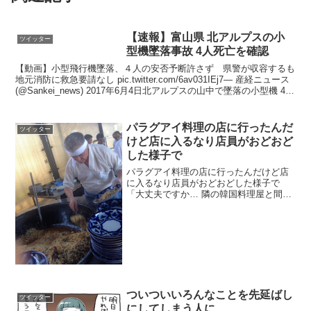
【速報】富山県 北アルプスの小
ツイッター
型機墜落事故 4人死亡を確認
【動画】小型飛行機墜落、４人の安否予断許さず 県警が収容するも
地元消防に救急要請なし pic.twitter.com/6av031IEj7— 産経ニュース
(@Sankei_news) 2017年6月4日北アルプスの山中で墜落の小型機 4
人...
パラグアイ料理の店に行ったんだ
ツイッター
けど店に入るなり店員がおどおど
した様子で
パラグアイ料理の店に行ったんだけど店
に入るなり店員がおどおどした様子で
「大丈夫ですか… 隣の韓国料理屋と間違
えてませんか…」と聞きに来たり、店内
に貼ってあった地図を見ていたら「隣に
あるのがよく間違えられるウルグアイで
す…」と説明に来るなど一...
ついついいろんなことを先延ばし
ツイッター
にしてしまう人に