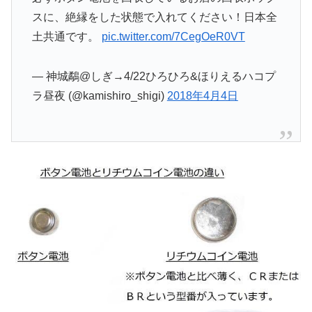
スに、絶縁をした状態で入れてください！日本全
土共通です。
pic.twitter.com/7CegOeR0VT
— 神城鷸@しぎ→4/22ひろひろ&ほりえるハコプ
ラ昼夜 (@kamishiro_shigi)
2018年4月4日