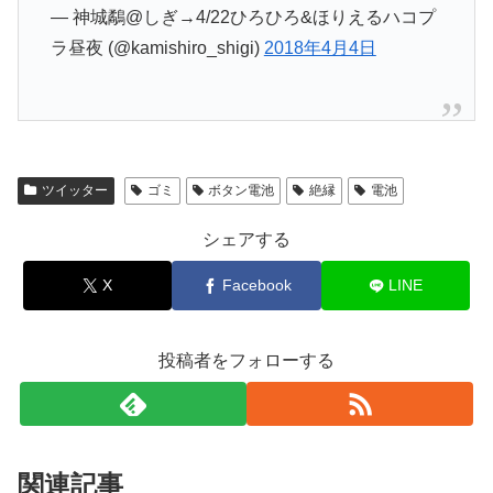
— 神城鷸@しぎ→4/22ひろひろ&ほりえるハコプ
ラ昼夜 (@kamishiro_shigi)
2018年4月4日
ツイッター
ゴミ
ボタン電池
絶縁
電池
シェアする
X
Facebook
LINE
投稿者をフォローする
関連記事