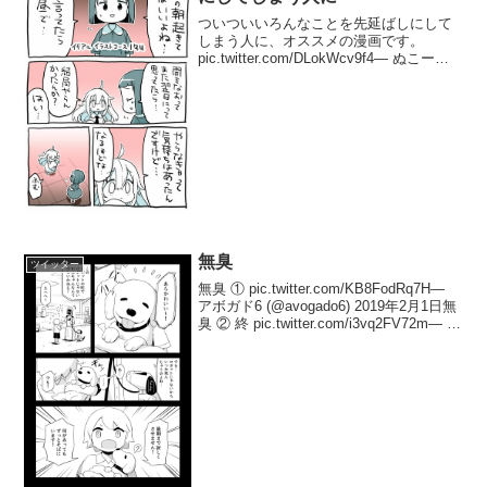
ついついいろんなことを先延ばしにして
しまう人に、オススメの漫画です。
pic.twitter.com/DLokWcv9f4— ぬこー様
@ほっけ様 (@nukosama) 2018年10月9日
無臭
ツイッター
無臭 ① pic.twitter.com/KB8FodRq7H—
アボガド6 (@avogado6) 2019年2月1日無
臭 ② 終 pic.twitter.com/i3vq2FV72m— ア
ボガド6 (@avogado6) 2019年2月...