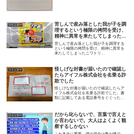
苦しんで産み落とした我が子を調
ツイッター
理するという極限の拷問を受け、
精神に異常を来たしてしまったニ
ワトリ
苦しんで産み落とした我が子を調理する
という極限の拷問を受け、精神に異常を
来たしてしまったニワトリ
pic.twitter.com/g9lPx6euG6— ポワン@フ
ォロー制限 (@powan_) 2017年5月17日
怪しげな封書が届いたので確認し
ツイッター
たらアイフル株式会社を名乗る詐
欺でした
怪しげな封書が届いたので確認したらア
イフル株式会社を名乗る詐欺でした。書
類に記載してある電話番号をぐぐったら
詐欺である事が判明。怪しげな封書や電
話は調べるようにしているのですが、同
じ様な封書が届く事案が増えているよう
だから叱らないで、言葉で言えと
ツイッター
です。 pic.twit...
か言わないで。大人はよくよく観
察するしかない
これ本当に重要。僕の場合は塾が嫌で、