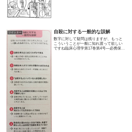
自殺に対する一般的な誤解
ツイッター
数字に対して疑問は残りますが、もっと
こういうことが一般に知れ渡って欲しい
ですね臨床心理学第17巻第4号―必携保存
版 臨床心理学実践ガイド ちか🌸CHiKA
(@kage_ro4) 2017年8月4日【自殺に対す
る一般的な誤解】 pic.tw...