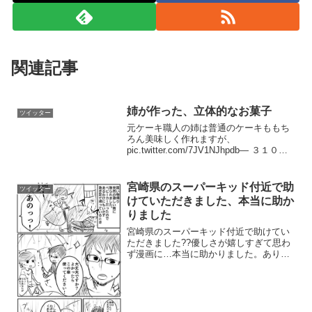
関連記事
姉が作った、立体的なお菓子
ツイッター
元ケーキ職人の姉は普通のケーキももち
ろん美味しく作れますが、
pic.twitter.com/7JV1NJhpdb— ３１０４
丁目の幽霊 (@Soon_crazy_3104) 2017年
1月3日姉の真骨頂は立体的なお菓子達な
ので見てくれ p...
宮崎県のスーパーキッド付近で助
ツイッター
けていただきました、本当に助か
りました
宮崎県のスーパーキッド付近で助けてい
ただきました??優しさが嬉しすぎて思わ
ず漫画に…本当に助かりました。ありが
とうございました。もしご本人様に届く
ことがあれば、もう一度きちんとお礼を
伝えて傘をお返ししたいです…拡散希望
のタグ使うの怖いのでタ...