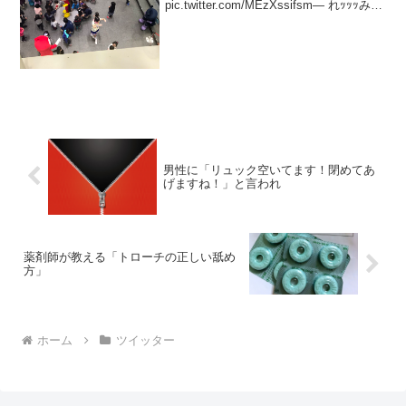
pic.twitter.com/MEzXssifsm— れｯｯｯみ
(@remi_rururu) 2017年1月5日
男性に「リュック空いてます！閉めてあ
げますね！」と言われ
薬剤師が教える「トローチの正しい舐め
方」
ホーム
ツイッター