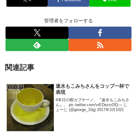
管理者をフォローする
関連記事
速水もこみちさんをコップ一杯で
ツイッター
表現
#本日の暇カプチーノ、『速水もこみちさ
ん』。 pic.twitter.com/vrEDezrzDQ— じ
ょーじ (@george_10g) 2017年3月10日