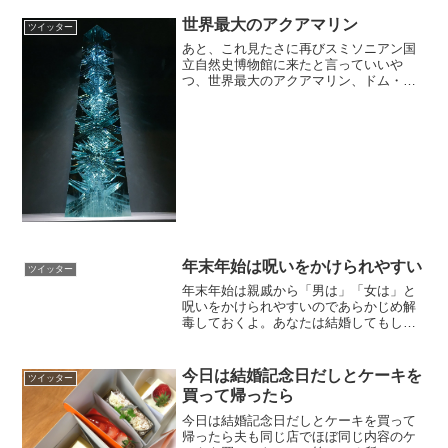
世界最大のアクアマリン
ツイッター
あと、これ見たさに再びスミソニアン国
立自然史博物館に来たと言っていいや
つ、世界最大のアクアマリン、ドム・ペ
ドロ、噂に違わぬ美しさでした。
pic.twitter.com/ON44cKiIzG— 遠田志帆*
画集発売中 (@techicoo) ...
年末年始は呪いをかけられやすい
ツイッター
年末年始は親戚から「男は」「女は」と
呪いをかけられやすいのであらかじめ解
毒しておくよ。あなたは結婚してもしな
くてもいいし、子供を産むのは義務じゃ
ない。お年玉の有無や額は家庭によって
それぞれだし、女だから家事を手伝った
今日は結婚記念日だしとケーキを
ツイッター
り、キャリアダウンしたり...
買って帰ったら
今日は結婚記念日だしとケーキを買って
帰ったら夫も同じ店でほぼ同じ内容のケ