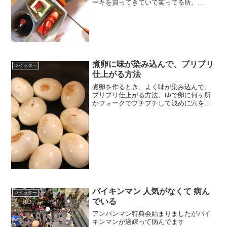
ーキを買ってきていて笑ってる所。
pic.twitter.com/5mr9zznn1N— ものぐさ
(@nikyuu) 2017年4月28日
煮卵に味が染み込んで、プリプリ
ツイッター
仕上がる方法
煮卵を作るとき、よく味が染み込んで、
プリプリ仕上がる方法。ゆで卵に何ヶ所
かフォークでプチプチして浅めに穴を開
けて、薄く油を引いたフライパンで焼き
ます。こんな風にキューキュー泣き出し
たら煮汁にドボン。ホーチミンで習った
方法です。#サワディシン...
バイキンマン 人気がなくて 病ん
ツイッター
でいる
アンパンマン特典会始まりましたがバイ
キンマンが過疎って病んでます