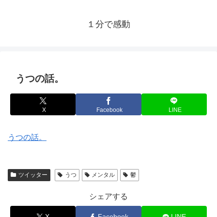
１分で感動
うつの話。
X
Facebook
LINE
うつの話。
ツイッター
うつ
メンタル
鬱
シェアする
X
Facebook
LINE