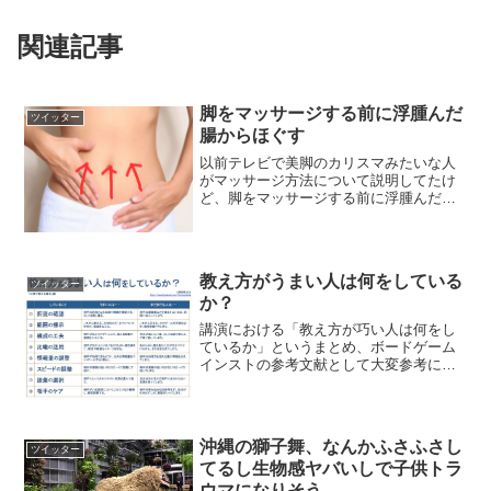
関連記事
脚をマッサージする前に浮腫んだ
ツイッター
腸からほぐす
以前テレビで美脚のカリスマみたいな人
がマッサージ方法について説明してたけ
ど、脚をマッサージする前に浮腫んだ腸
からほぐすのが正解らしい。腸を下から
上に向かって流した後、足首の真ん中の
凹んだ部分を入念にほぐす。ここはリン
パが溜まりやすいからちゃ...
教え方がうまい人は何をしている
ツイッター
か？
講演における「教え方が巧い人は何をし
ているか」というまとめ、ボードゲーム
インストの参考文献として大変参考にな
りそう pic.twitter.com/WuHyupz1x5— 黒
菱シンカ (@_KUROBISHI) 2017年9月19
日
沖縄の獅子舞、なんかふさふさし
ツイッター
てるし生物感ヤバいしで子供トラ
ウマになりそう。