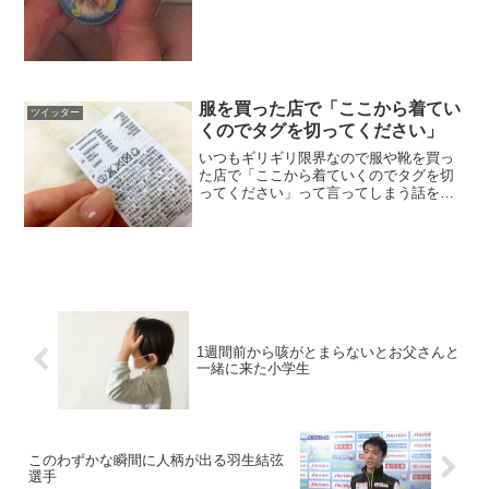
服を買った店で「ここから着てい
ツイッター
くのでタグを切ってください」
いつもギリギリ限界なので服や靴を買っ
た店で「ここから着ていくのでタグを切
ってください」って言ってしまう話を妹
にしたら「そんなにその場で装備してる
と店員さんに『勇者』ってあだ名つけら
れるからやめなよ」って言われてしまっ
た— ナ (@natsu...
1週間前から咳がとまらないとお父さんと
一緒に来た小学生
このわずかな瞬間に人柄が出る羽生結弦
選手