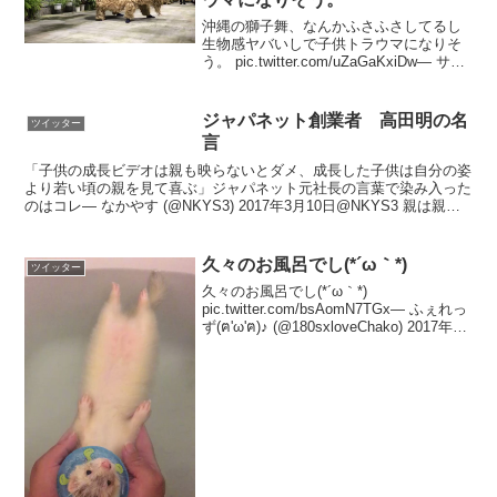
沖縄の獅子舞、なんかふさふさしてるし
生物感ヤバいしで子供トラウマになりそ
う。 pic.twitter.com/uZaGaKxiDw— サカ
ン@世界の打楽器 (@wyrm06) 2019年7月
11日撮影した嫁曰く「沖縄で生まれ育っ
たけど何億回...
ジャパネット創業者 高田明の名
ツイッター
言
「子供の成長ビデオは親も映らないとダメ、成長した子供は自分の姿
より若い頃の親を見て喜ぶ」ジャパネット元社長の言葉で染み入った
のはコレ— なかやす (@NKYS3) 2017年3月10日@NKYS3 親は親で
観たいものを撮ってますもんね。お互...
久々のお風呂でし(*´ω｀*)
ツイッター
久々のお風呂でし(*´ω｀*)
pic.twitter.com/bsAomN7TGx— ふぇれっ
ず(ฅ'ω'ฅ)♪ (@180sxloveChako) 2017年3
月19日