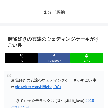
１分で感動
麻雀好きの友達のウェディングケーキがす
ごい件
X
Facebook
LINE
麻雀好きの友達のウェディングケーキがすごい件
w
pic.twitter.com/H8jehqL9Ct
— きてぃ子☆デラックス (@kitty555_love)
2018
年2月15日