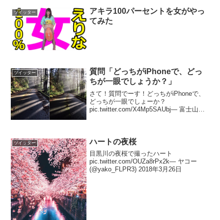
アキラ100パーセントを女がやっ
ツイッター
てみた
質問「どっちがiPhoneで、どっ
ツイッター
ちが一眼でしょうか？」
さて！質問でーす！どっちがiPhoneで、
どっちが一眼でしょーか？
pic.twitter.com/X4Mp5SAUbj— 富士山写
真家@hashimuki (@hashimuki) 2017年3
月3日あまり答えをもったいぶってもアレ
なので...
ハートの夜桜
ツイッター
目黒川の夜桜で撮ったハート
pic.twitter.com/OUZa8rPx2k— ヤコー
(@yako_FLPR3) 2018年3月26日