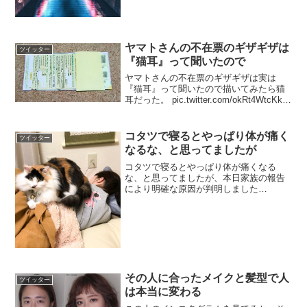
ヤマトさんの不在票のギザギザは
ツイッター
『猫耳』って聞いたので
ヤマトさんの不在票のギザギザは実は
『猫耳』って聞いたので描いてみたら猫
耳だった。 pic.twitter.com/okRt4WtcKk—
Slit Animation (@SlitAnimation) 2017年10
月14日
コタツで寝るとやっぱり体が痛く
ツイッター
なるな、と思ってましたが
コタツで寝るとやっぱり体が痛くなる
な、と思ってましたが、本日家族の報告
により明確な原因が判明しました
pic.twitter.com/ebeZMEGPO3— わこまん
(@isot_1227) 2018年12月8日バズったら
なんか宣伝してい...
その人に合ったメイクと髪型で人
ツイッター
は本当に変わる