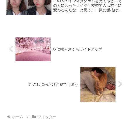
この人のインスタグラムを見てると、そ
の人に合ったメイクと髪型で人は本当に
変わるんだなーと思う。一気に垢抜けて
る。 pic.twitter.com/VsUAaAZkeB— カナ
(@Kaaanya__n) 2017年1月25日
冬に咲くさくらライトアップ
起こしに来たけど寝てしまう
ホーム
ツイッター