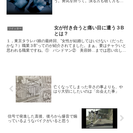
う。勇気を持って。演る方も聴く方もそ
の日の為に練習したり、その日の為に仕
事や学校を頑張って、その日に懸けて一
生の思い出を作りに行ってるのにそうい
う一生傷を軽率につける人は...
女が付き合うと痛い目に遭う３B
ツイッター
とは？
１，東京タラレバ娘の最終回、”女性が結婚してはいけない（だった
かな？）職業３B”ってのが紹介されてました。まぁ、要はチャラいと
思われる職業ですね。① バンドマン② 美容師…までは思い出した
のですが、最後の”B"が思い出せない。 pic.tw...
亡くなってしまった辛さの事よりも、や
はり大切にしたいのは「出会えた事」
信号で発進した直後、後ろから爆音で煽
っているようなバイクがいると思う