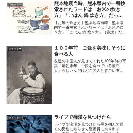
熊本地震当時、熊本県内で一番検
ツイッター
索されたワードは「お米の炊き
方」「ごはん 鍋 炊き方」だった
そうです
【お米の炊き方】熊本地震当時、熊本県
内で一番検索されたワードは「お米の炊
き方」「ごはん 鍋 炊き方」（意訳）だっ
たそうです。米も水の量も、正確に計ら
ずとも鍋とガスコンロで作れる「ご飯の
炊き方」をイラストにまとめました。
１００年前 ご飯を美味しそうに
ツイッター
pic.twitte...
食べる人
友達の中国人が見せてくれた100年前の写
真「清朝末年、ご飯を食べている厦門
人」らしいんだけどこの人とすごい友達
になりたい。
pic.twitter.com/TrkOx8mtWJ— わこ:コミ
ックス発売中フレンズ (@wako3999) 20...
ライブで痴漢を見つけたら
ツイッター
ライブで痴漢を見つけたら手を掴んで近
くの男性に知らせて警備員に突き出そ