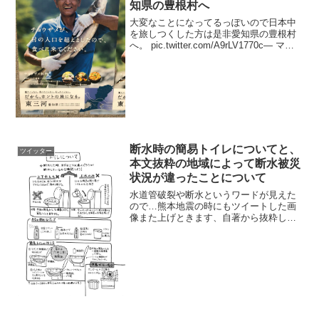
知県の豊根村へ
大変なことになってるっぽいので日本中
を旅しつくした方は是非愛知県の豊根村
へ。 pic.twitter.com/A9rLV1770c— マヂ
カルラブリー村上 (@mlmurakami) 2018
年12月12日エッッッッ pic.twitter...
断水時の簡易トイレについてと、
ツイッター
本文抜粋の地域によって断水被災
状況が違ったことについて
水道管破裂や断水というワードが見えた
ので…熊本地震の時にもツイートした画
像また上げときます、自著から抜粋して
います。断水時の簡易トイレについて
と、本文抜粋の地域によって断水被災状
況が違ったことについて。残りは今更だ
けど防災コラム。断水、短い...