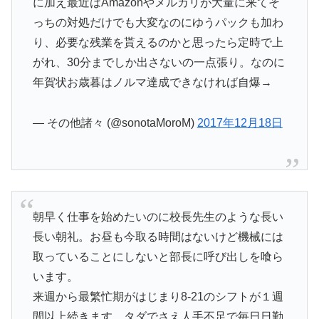
に加え最近はAmazonやメルカリが大量に来てそ
っちの対処だけでも大変なのにゆうパックも加わ
り、必要な残業を貰えるのかと思ったら定時で上
がれ、30分までしか出さないの一点張り。なのに
年賀状お歳暮はノルマ達成できなければ自爆→
— その他諸々 (@sonotaMoroM)
2017年12月18日
朝早く仕事を始めたいのに校長先生のような長い
長い朝礼。お昼も今取る時間はないけど機械には
取っていることにしないと部長に呼び出しを喰ら
います。
来週から最繁忙期がはじまり8-21のシフトが１週
間以上続きます。タダでさえ人手不足で毎日日勤