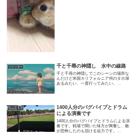
千と千尋の神隠し 水中の線路
ツイッター
千と千尋の神隠しでこのシーンの場所な
んだけど米国カリフォルニア州のタホ湖
あるみたい、一度行ってみたい。
pic.twitter.com/yZvsXSD1U9— てぃーく
ん (@ranntei__) 2017年11月6日
1400人分のバグパイプとドラム
ツイッター
による演奏です
1400人分のバグパイプとドラムによる演
奏です。戦場で聞いた味方が興奮し、敵
が恐怖したのも頷ける迫力です。
pic.twitter.com/v7E5UErqCC— おもちゃ