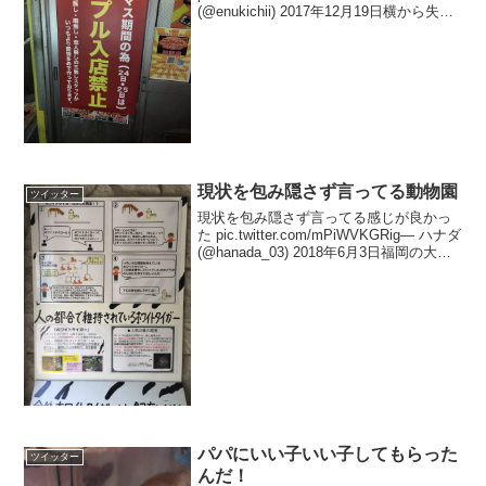
(@enukichii) 2017年12月19日横から失礼
します。今年の八王子です。
pic.twitter.com/dmnlzxZ7iX— ...
現状を包み隠さず言ってる動物園
ツイッター
現状を包み隠さず言ってる感じが良かっ
た pic.twitter.com/mPiWVKGRig— ハナダ
(@hanada_03) 2018年6月3日福岡の大牟
田市動物園です！とても良い動物園でし
た— ハナダ (@hanada_03) 201...
パパにいい子いい子してもらった
ツイッター
んだ！