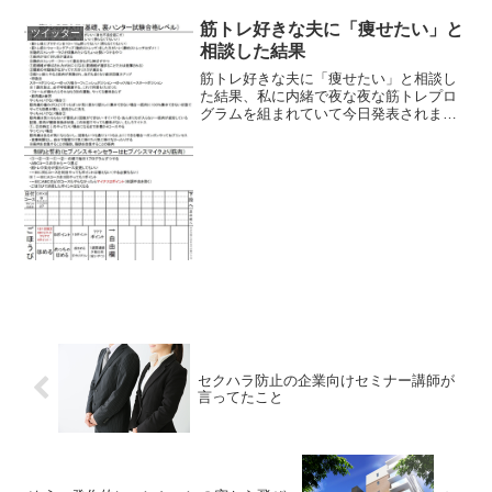
の兵隊@戦列歩兵サバゲーマー
(@ZEINIKUNOSEKAI) 2...
筋トレ好きな夫に「痩せたい」と
ツイッター
相談した結果
筋トレ好きな夫に「痩せたい」と相談し
た結果、私に内緒で夜な夜な筋トレプロ
グラムを組まれていて今日発表されまし
た pic.twitter.com/pKst4z5zmM— ねむ
(@nemurimi) 2018年8月7日
セクハラ防止の企業向けセミナー講師が
言ってたこと