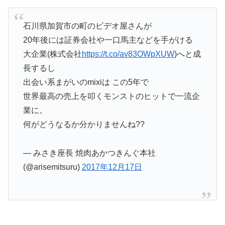
石川県加賀市の町のビデオ屋さんが
20年後には証券会社や一口馬主などを手がける
大企業(株式会社
https://t.co/av83OWpXUW
)へと成
長するし
出会い系まがいのmixiは この5年で
世界最高の売上を叩くモンストのヒットで一流企
業に。
何がどうなるか分かりませんね??
— みさき座長 焼肉あかつきんぐ本社
(@arisemitsuru)
2017年12月17日