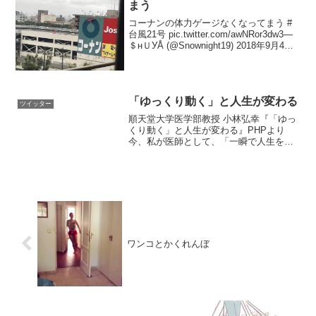
まう
コーナンの体力ゲージなくなってまう #
台風21号 pic.twitter.com/awNRor3dw3—
＄нＵУÅ (@Snownight19) 2018年9月4日
pic.twitter.com/Lyrb2qQS2W— ＄нＵУÅ
(@S...
「ゆっくり動く」と人生が変わる
ツイッター
順天堂大学医学部教授 小林弘幸『「ゆっ
くり動く」と人生が変わる』PHPより
今、私が医師として、「一瞬で人生を変
える鍵は何ですか？」と訊かれたら、そ
れはずばり「ゆっくり」だとお答えしま
す。 話す、歩く、食べる…そういうさま
ざまな動作のペース...
ワンコとかくれんぼ