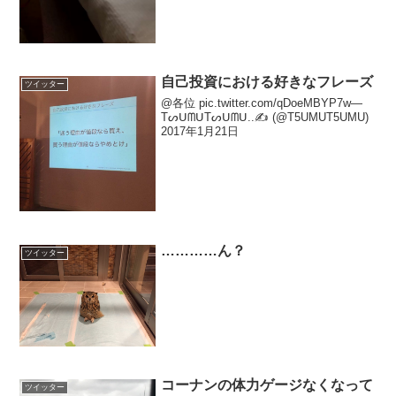
自己投資における好きなフレーズ
ツイッター
@各位 pic.twitter.com/qDoeMBYP7w—
TᔕᑌᗰᑌTᔕᑌᗰᑌ..✍️ (@T5UMUT5UMU)
2017年1月21日
…………ん？
ツイッター
コーナンの体力ゲージなくなって
ツイッター