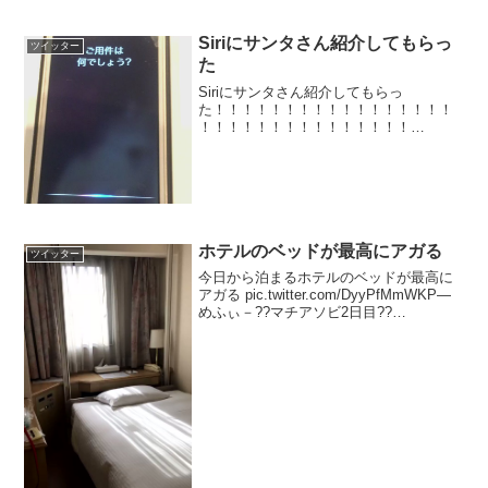
Siriにサンタさん紹介してもらっ
ツイッター
た
Siriにサンタさん紹介してもらっ
た！！！！！！！！！！！！！！！！！
！！！！！！！！！！！！！！！
pic.twitter.com/w3pbP1i5Gi— 天月
@12/14 2ndシングル発売！
(@_amatsuki_) 2016年12...
ホテルのベッドが最高にアガる
ツイッター
今日から泊まるホテルのベッドが最高に
アガる pic.twitter.com/DyyPfMmWKP—
めふぃ－??マチアソビ2日目??
(@k_me0x0) 2018年5月9日見たことない
ボタンあるななんだろって…好奇心だっ
たんです…??笑—...