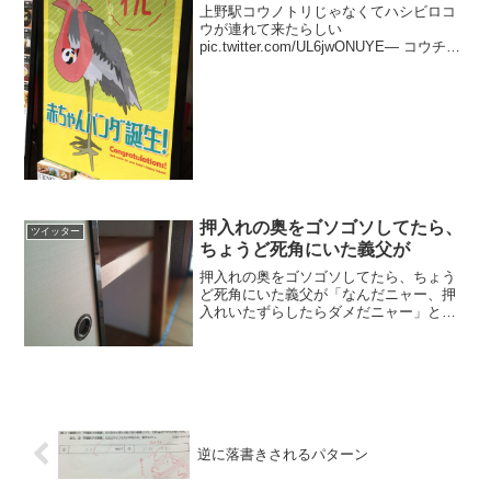
上野駅コウノトリじゃなくてハシビロコ
ウが連れて来たらしい
pic.twitter.com/UL6jwONUYE— コウチ君
(@karitarukun) 2017年6月13日
押入れの奥をゴソゴソしてたら、
ツイッター
ちょうど死角にいた義父が
押入れの奥をゴソゴソしてたら、ちょう
ど死角にいた義父が「なんだニャー、押
入れいたずらしたらダメだニャー」と言
うので「単四電池を探してますニャー」
と返事したら「アッ主婦さん？！？！い
や猫かと思って！！猫だとばっかり思っ
て！！いや！！」と激しく...
逆に落書きされるパターン