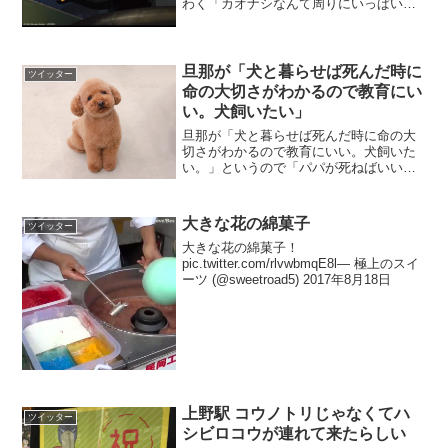
わく「カオナシなんて周りにいっぱいい
ますよ。(中略）ああいう誰かとくっつき
たいけど自分がないっていう人、どこに
でもいると思いますけどね」とのこと。?
続く #カオナシ ...
旦那が「犬と暮らせば死んだ時に
ツイッター
命の大切さがわかるので教育にい
い。犬飼いたい」
旦那が「犬と暮らせば死んだ時に命の大
切さがわかるので教育にいい。犬飼いた
い。」というので「パパが死ねばいいん
じゃない？」と提案したらそうではない
らしい。— シロクマ
(@SHI_RO_KU__MA) 2019年9月14日奥
大きな花の綿菓子
ツイッター
様の返しがキツいと...
大きな花の綿菓子！
pic.twitter.com/rlvwbmqE8l— 極上のスイ
ーツ (@sweetroad5) 2017年8月18日
上野駅 コウノトリじゃなくてハ
ツイッター
シビロコウが連れて来たらしい