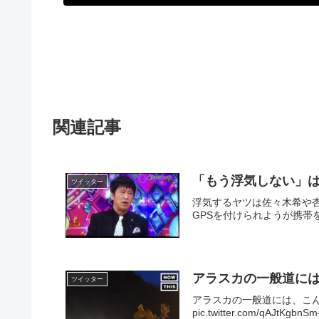
関連記事
「もう浮気しない」
ツイッター
浮気するヤツは佐々木希や
GPSを付けられようが携帯
アラスカの一般道に
ツイッター
アラスカの一般道には、こ
pic.twitter.com/qAJtKgb