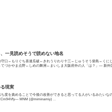
る、一見読めそうで読めない地名
の守口←もりぐち喜連瓜破←きれうりわり十三←じゅうそう柴島←くに
てづかやま点野←しめの舞洲←まいしま大阪府外の人「は？」— 新外国人
める現実
落ち度を責めることで今後の改善ができると思ってる人がいるみたいなの
ZCm94Vfy— MNM (@miminamiy) ...