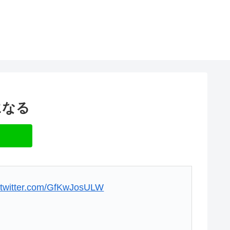
になる
.twitter.com/GfKwJosULW