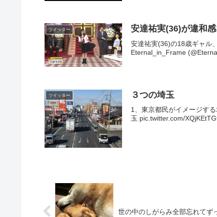
安達祐実(36)が違和
ツイッター
安達祐実(36)の18歳ギャル、
Eternal_in_Frame (@Eternal
３つの埼玉
ツイッター
1、東京都民がイメージす
玉 pic.twitter.com/XQjKE
世の中のしがらみ全部忘れてず