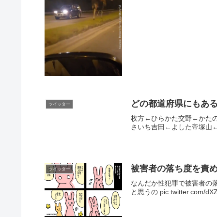
どの都道府県にもあ
ツイッター
枚方←ひらかた交野←かた
さいち吉田←よした帝塚山←
被害者の落ち度を責
ツイッター
なんだか性犯罪で被害者の
と思うの pic.twitter.com/dX