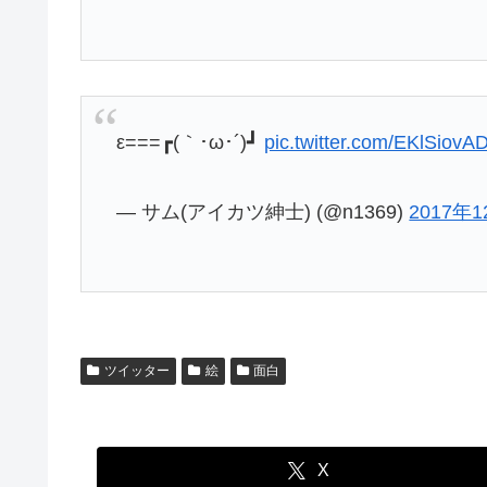
ε===┏(｀･ω･´)┛
pic.twitter.com/EKlSiovA
— サム(アイカツ紳士) (@n1369)
2017年
ツイッター
絵
面白
X