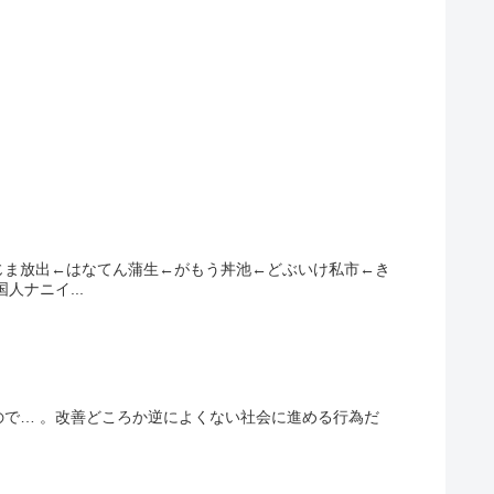
じま放出←はなてん蒲生←がもう丼池←どぶいけ私市←き
ナニイ...
で… 。改善どころか逆によくない社会に進める行為だ