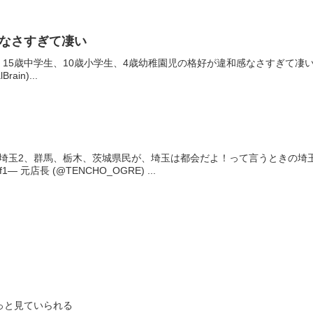
感なさすぎて凄い
15歳中学生、10歳小学生、4歳幼稚園児の格好が違和感なさすぎて凄い#しゃべくり00
Brain)...
る埼玉2、群馬、栃木、茨城県民が、埼玉は都会だよ！って言うときの埼
tTGf1— 元店長 (@TENCHO_OGRE) ...
っと見ていられる