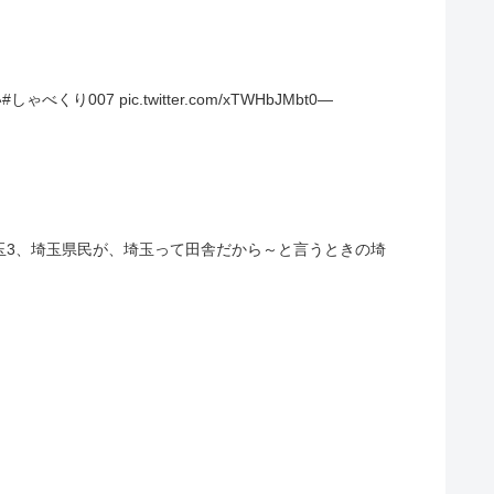
7 pic.twitter.com/xTWHbJMbt0—
玉3、埼玉県民が、埼玉って田舎だから～と言うときの埼