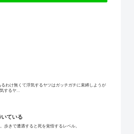
あるわけ無くて浮気するヤツはガッチガチに束縛しようが
するヤ...
歩いている
る。歩きで遭遇すると死を覚悟するレベル。