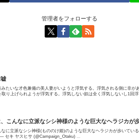
管理者をフォローする
は嘘
杏みたいな才色兼備の美人妻がいようと浮気する。浮気される側に非が
を取り上げられようが浮気する。浮気しない奴は全く浮気しないし1回浮気
は、こんなに立派なシシ神様のような巨大なヘラジカが
んなに立派なシシ神様(もののけ姫)のような巨大なヘラジカが歩いてい
nSm— セキ ヤスヒサ (@Campaign_Otaku) ...