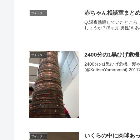
赤ちゃん相談室まと
ツイッター
Q.深夜熟睡していたとこ
しょうか？(6ヶ月 男性)A.
2400分の1黒ひげ
ツイッター
2400分の1黒ひげ危機一髪やっ
(@KottsmYamanashi) 20
いくらの中に肉球あ
ツイッター