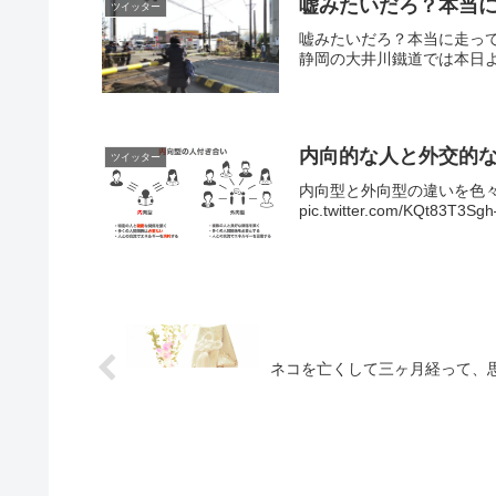
嘘みたいだろ？本当
ツイッター
嘘みたいだろ？本当に走っ
静岡の大井川鐵道では本日より
内向的な人と外交的
ツイッター
内向型と外向型の違いを色々
pic.twitter.com/KQt83T3S
ネコを亡くして三ヶ月経って、