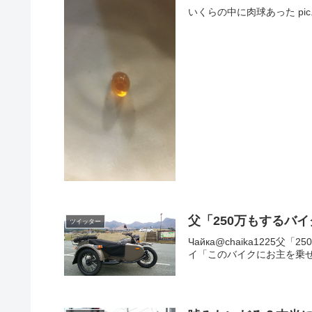
いくらの中に肉球あった pic.twit
父「250万もするバ
ツイッター
Чайка@chaika12
イ「このバイクにお主を乗せて