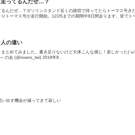
に走ってるんだぜ…？
てるんだぜ…？ガソリンスタンド近くの踏切で待ってたらトーマス号き
トーマス号が走行開始。12/25までの期間中8日間走ります。皆でトーマ
な人の違い
まとめてみました。書き足りないけど大体こんな感じ！楽しかった(´ω`
gh— のあ (@noano_twi) 2018年8...
思い出す機会が減ってきて寂しい