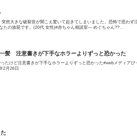
め
ろ、突然大きな破裂音が聞こえ驚いて起きてしまいました。恐怖で思わず
あなたの放屁です。(20代 女性)#赤ちゃん相談室— めぐちゃん??...
危機一髪 注意書きが下手なホラーよりずっと恐かった
たけど注意書きが下手なホラーよりずっと恐かった#webメディアびっくりセール pi
17年2月26日
った