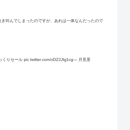
泣き叫んでしまったのですが、あれは一体なんだったので
c.twitter.com/xDZ2Jtg1cg— 月見里