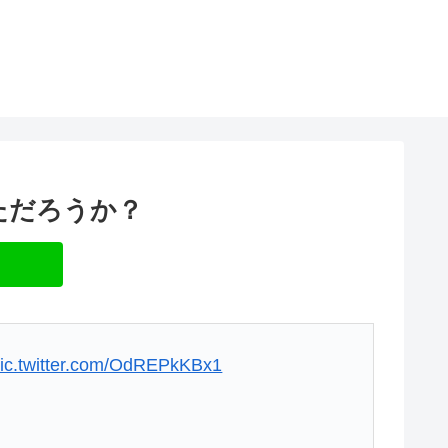
ただろうか？
ic.twitter.com/OdREPkKBx1