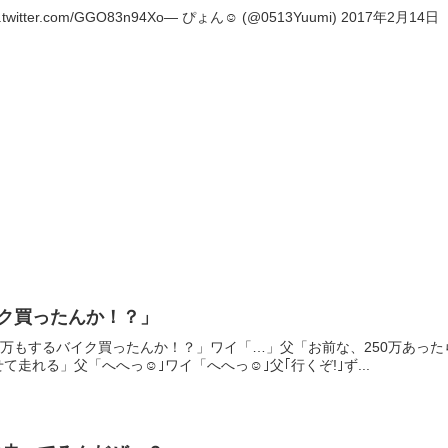
ter.com/GGO83n94Xo— ぴょん︎☺︎ (@0513Yuumi) 2017年2月14日
イク買ったんか！？」
25父「250万もするバイク買ったんか！？」ワイ「…」父「お前な、250
走れる」父「へへっ☺｣ワイ「へへっ☺｣父｢行くぞ!｣ず...