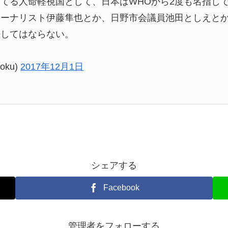
てる人命軽視国として、日本はWHOから2度も名指し
ャーナリスト伊藤隼也とか、日野市会議員池田としえと
許してはならない。
ku)
2017年12月1日
シェアする
Facebook
管理者をフォローする