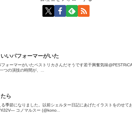
こいいパフォーマーがいた
マーがいたペストリカさんだそうです若干興奮気味@PESTRiCA pic.twitte
つ一つの演技の時間が、...
したら
る季節になりました。以前シェルター日記にあげたイラストをのせておきま
VG9tYi32V— コノマルスー (@kono...