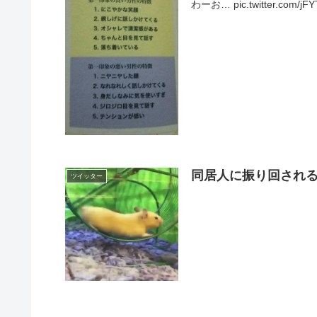
わーお… pic.twitter.com/j
同居人に振り回され
ツイッター