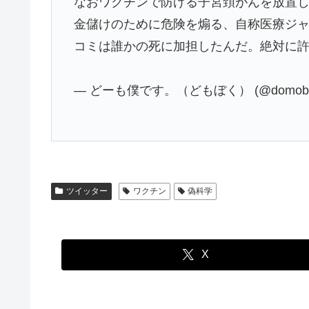
なおワクチンで防げる子宮頚がんを放置し
金儲けのために危険を煽る、自称医療ジ
コミは誰かの死に加担したんだ。絶対に
— どーも僕です。（どもぼく） (@domobo
ツイッター
ワクチン
偽科学
X