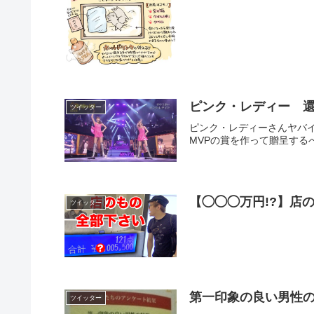
ピンク・レディー 
ツイッター
ピンク・レディーさんヤバ
MVPの賞を作って贈呈するべき！1/3
【◯◯◯万円!?】店
ツイッター
第一印象の良い男性
ツイッター