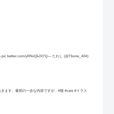
r.com/yRNxQkJX7Q— たわし (@Tbone_404)
す。最初の一歩な内容ですが…#猫 #cats #イラス