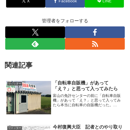
X
Facebook
LINE
管理者をフォローする
関連記事
「自転車自販機」があって
ツイッター
「え？」と思って入ってみたら
富山の免許センターの前に「自転車自販
機」があって「え？」と思って入ってみ
たら本当に自転車の自販機だった。
pic.twitter.com/nsqJkHCYZn— さーちゃ
ん 🍮 (@Sartoshihiko) 2017年8月22日ク
ソワロタ...
今村復興大臣 記者とのやり取り
ツイッター