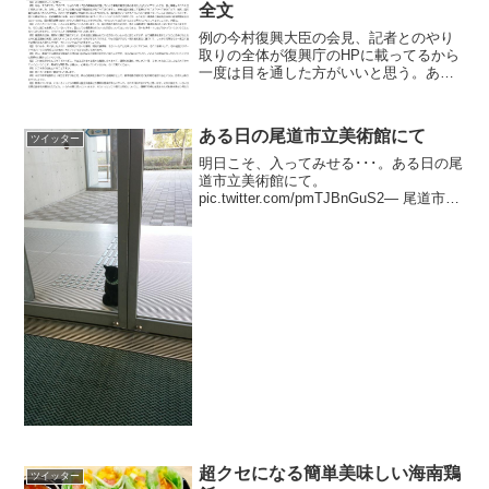
全文
例の今村復興大臣の会見、記者とのやり
取りの全体が復興庁のHPに載ってるから
一度は目を通した方がいいと思う。あの
記者の異常さがわかると思う。挑発に乗
ってしまったのは良くないけど、これは
真剣に被災者の為に働いている人に対し
ある日の尾道市立美術館にて
ツイッター
て失礼過ぎるし、頭にく...
明日こそ、入ってみせる･･･。ある日の尾
道市立美術館にて。
pic.twitter.com/pmTJBnGuS2— 尾道市立
美術館 (@bijutsu1) 2017年3月23日
超クセになる簡単美味しい海南鶏
ツイッター