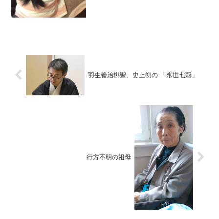
羽生善治棋聖、史上初の 「永世七冠」
行方不明の祖母