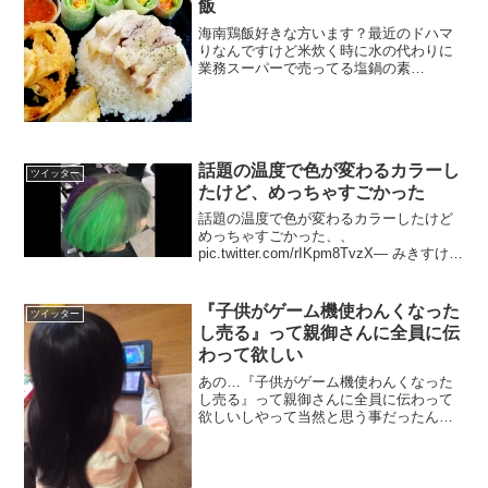
飯
海南鶏飯好きな方います？最近のドハマ
りなんですけど米炊く時に水の代わりに
業務スーパーで売ってる塩鍋の素
(800ml97円)と鶏肉好きなだけ入れて炊い
てみてください。たったこれだけで超ク
セになる簡単美味しい海南鶏飯のできあ
がり??調味料一切ナ...
話題の温度で色が変わるカラーし
ツイッター
たけど、めっちゃすごかった
話題の温度で色が変わるカラーしたけど
めっちゃすごかった、、
pic.twitter.com/rIKpm8TvzX— みきすけ
(@shinan_417) 2017年12月23日
『子供がゲーム機使わんくなった
ツイッター
し売る』って親御さんに全員に伝
わって欲しい
あの…『子供がゲーム機使わんくなった
し売る』って親御さんに全員に伝わって
欲しいしやって当然と思う事だったんで
今凄い吃驚したんですが某通販で中古ゲ
ーム機を買ったら カメラに女児が自撮り
で遊んだらしいほぼ裸の顔出し画像が入
ったままでしてね…初期...