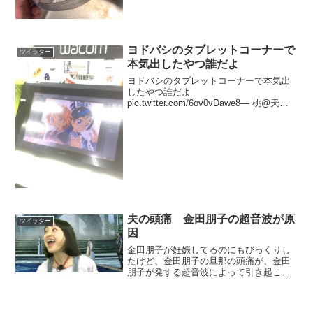
ヨドバシのタブレットコーナーで
ツイッター
本気出したやつ誰だよ
ヨドバシのタブレットコーナーで本気出
したやつ誰だよ
pic.twitter.com/6ov0vDawe8— 桃@天
(@momoten_kugyu) 2017年10月3日
夫の頭痛 金田朋子の超音波が原
ツイッター
因
金田朋子が妊娠してるのにもびっくりし
たけど、金田朋子の旦那の頭痛が、金田
朋子が発する超音波によって引き起こさ
れていることが医学的に証明された事が
一番びっくりするよね。
pic.twitter.com/Y0Pgo4nniE— ミノカサゴ