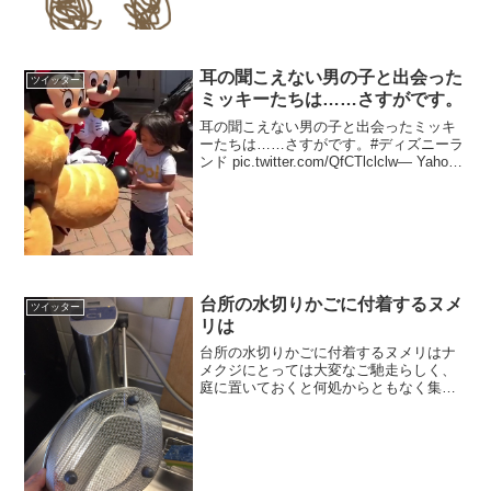
耳の聞こえない男の子と出会った
ツイッター
ミッキーたちは……さすがです。
耳の聞こえない男の子と出会ったミッキ
ーたちは……さすがです。#ディズニーラ
ンド pic.twitter.com/QfCTlclclw— Yahoo!
映像トピックス (@YJ_videotopics) 2017
年6月28日
台所の水切りかごに付着するヌメ
ツイッター
リは
台所の水切りかごに付着するヌメリはナ
メクジにとっては大変なご馳走らしく、
庭に置いておくと何処からともなく集っ
てきて、一昼夜のうちに余さずこそげ落
としてくれるのである。水切りかごは文
字通り新品同様になる。見よ、世界はか
くも美しい。 pic.t...