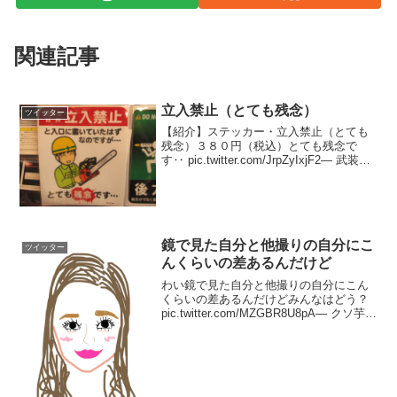
関連記事
立入禁止（とても残念）
ツイッター
【紹介】ステッカー・立入禁止（とても
残念）３８０円（税込）とても残念で
す‥ pic.twitter.com/JrpZyIxjF2— 武装商
店 (@busou) 2017年11月28日
鏡で見た自分と他撮りの自分にこ
ツイッター
んくらいの差あるんだけど
わい鏡で見た自分と他撮りの自分にこん
くらいの差あるんだけどみんなはどう？
pic.twitter.com/MZGBR8U8pA— クソ芋目
頭星人 (@kuso_kyaku_ng) 2018年10月8
日大学の先生が鏡で見る自分は現実より
も美化...