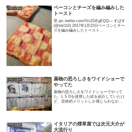
ベーコンとチーズを編み編みした
ツイッター
トースト
罪 pic.twitter.com/IVx2GEgEQQ— すばす
(@sbr116) 2017年1月22日ベーコンとチー
ズを編み編みしたトースト
pic.twitter.com/jRyndOSkg5— まいく／固
定ツイでリッツパーティ告知...
薬物の恐ろしさをワイドショーで
ツイッター
やってた
薬物の恐ろしさをワイドショーでやって
た。L S Dを使用した絵を紹介していたけ
ど、芸術的メリットしか感じられなかっ
た。例えがダメすぎる。どんどん良くな
ってるじゃないか
pic.twitter.com/talDTUQ6tO— モンキーい
のーえ...
イタリアの煙草屋では次元大介が
ツイッター
大流行り