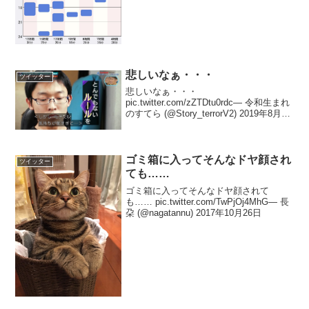
日２ヶ月目から５ヶ月弱の今に至るま
で、こ...
悲しいなぁ・・・
ツイッター
悲しいなぁ・・・
pic.twitter.com/zZTDtu0rdc— 令和生まれ
のすてら (@Story_terrorV2) 2019年8月28
日
ゴミ箱に入ってそんなドヤ顔され
ツイッター
ても……
ゴミ箱に入ってそんなドヤ顔されて
も…… pic.twitter.com/TwPjOj4MhG— 長
朶 (@nagatannu) 2017年10月26日