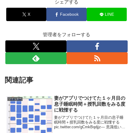
シェアする
X
Facebook
LINE
管理者をフォローする
関連記事
妻がアプリでつけてた１ヶ月目の
ツイッター
息子睡眠時間＋授乳回数をみる度
に戦慄する
妻がアプリでつけてた１ヶ月目の息子睡
眠時間＋授乳回数をみる度に戦慄する
pic.twitter.com/gCmkBqdjjz— 意識低い系
弁護士 (@hatarakedo1988) 2018年11月4