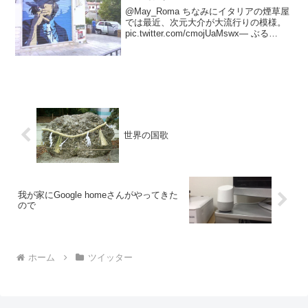
@May_Roma ちなみにイタリアの煙草屋
では最近、次元大介が大流行りの模様。
pic.twitter.com/cmojUaMswx— ぶる
(@polyrhythmic_bw) 2017年1月28日
世界の国歌
我が家にGoogle homeさんがやってきた
ので
ホーム
ツイッター