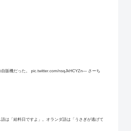
ic.twitter.com/nsqJkHCYZn— さーち
ス語は「給料日ですよ」。オランダ語は「うさぎが逃げて