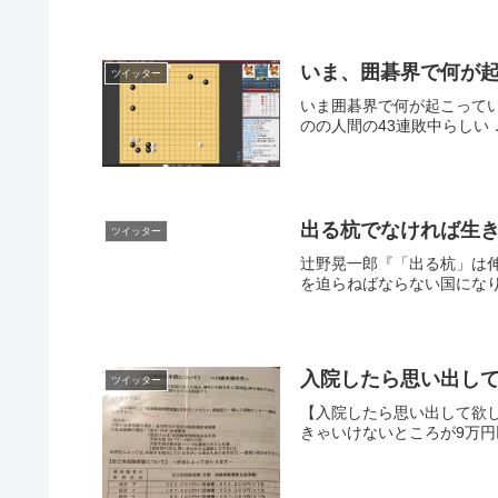
いま、囲碁界で何が
ツイッター
いま囲碁界で何が起こってい
のの人間の43連敗中らしい
出る杭でなければ生
ツイッター
辻野晃一郎『「出る杭」は伸
を迫らねばならない国になり
入院したら思い出し
ツイッター
【入院したら思い出して欲し
きゃいけないところが9万円