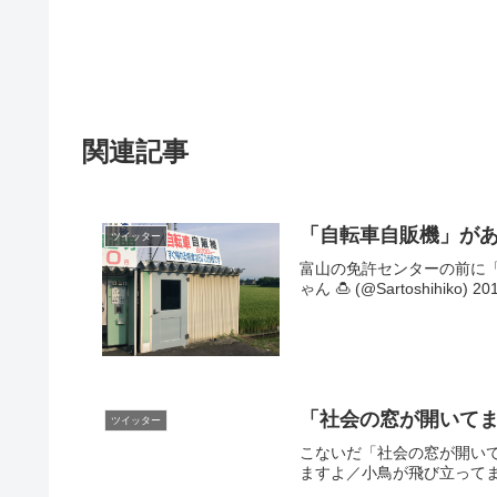
関連記事
「自転車自販機」が
ツイッター
富山の免許センターの前に「自転
ゃん 🍮 (@Sartoshihiko)
「社会の窓が開いて
ツイッター
こないだ「社会の窓が開い
ますよ／小鳥が飛び立ってますよ