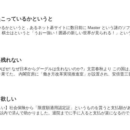
起こっているかというと
るかというと，あるネット碁サイトに数日前に Master という謎の
．棋士はというと「うおー強い！囲碁の新しい世界が見られる！」という.
き残れない
ばせ! なぜ日本からグーグルは生れないのか?』文芸春秋より この国
果てた。 内閣官房に「働き方改革実現推進室」が設置され、安倍晋三首相
て欲しい
い】社会保険から「限度額適用認定証」というものを貰うと支払額がある
以内で済んで助かりました。退院までに手に入ると支払が楽になるので、ま