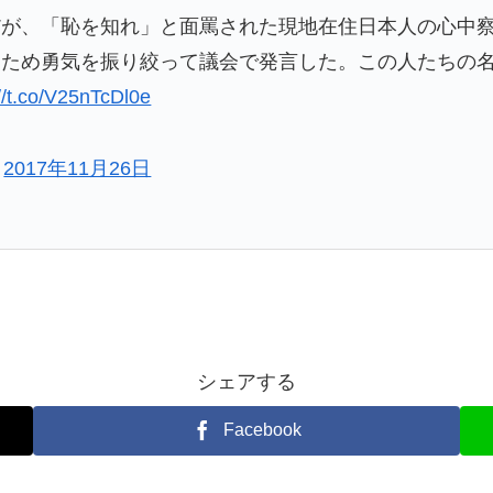
だが、「恥を知れ」と面罵された現地在住日本人の心中
ぐため勇気を振り絞って議会で発言した。この人たちの
://t.co/V25nTcDl0e
)
2017年11月26日
シェアする
Facebook