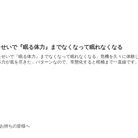
たせいで『眠る体力』までなくなって眠れなくなる
たせいで『眠る体力』までなくなって眠れなくなる」危機を久々に体験
力が底を尽きた」パターンなので、常態化すると棺桶まで一直線です。— 
をお持ちの皆様へ