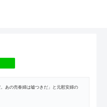
だ。あの売春婦は嘘つきだ」と元慰安婦の
。