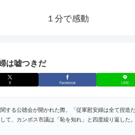
１分で感動
婦は嘘つきだ
X
Facebook
LINE
に関する公聴会が開かれた際、「従軍慰安婦は全て捏造
対して、カンポス市議は「恥を知れ」と四度繰り返した