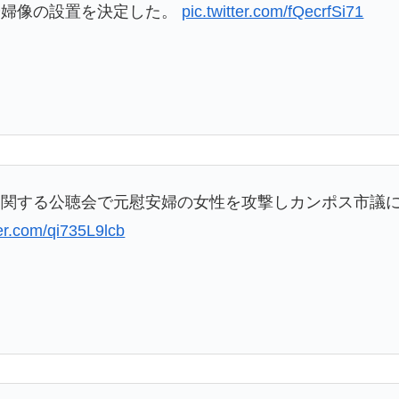
安婦像の設置を決定した。
pic.twitter.com/fQecrfSi71
に関する公聴会で元慰安婦の女性を攻撃しカンポス市議
ter.com/qi735L9lcb