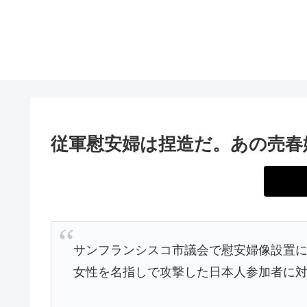
従軍慰安婦は捏造だ。あの売春
サンフランシスコ市議会で慰安婦像設置
女性を名指しで攻撃した日本人参加者に