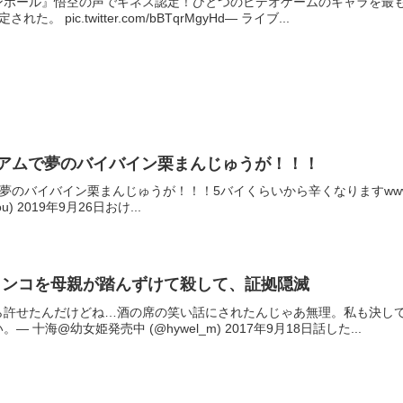
ンボール』悟空の声でギネス認定！ひとつのビデオゲームのキャラを最
 pic.twitter.com/bBTqrMgyHd— ライブ...
ジアムで夢のバイバイン栗まんじゅうが！！！
バイバイン栗まんじゅうが！！！5バイくらいから辛くなりますwww pic.twi
u) 2019年9月26日おけ...
インコを母親が踏んずけて殺して、証拠隠滅
ら許せたんだけどね…酒の席の笑い話にされたんじゃあ無理。私も決し
十海@幼女姫発売中 (@hywel_m) 2017年9月18日話した...