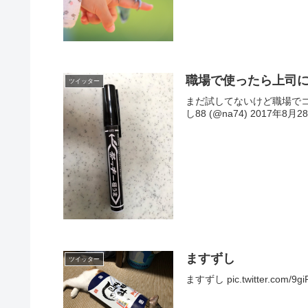
職場で使ったら上司
ツイッター
まだ試してないけど職場でコレ使っ
し88 (@na74) 2017年8月2
ますずし
ツイッター
ますずし pic.twitter.com/9