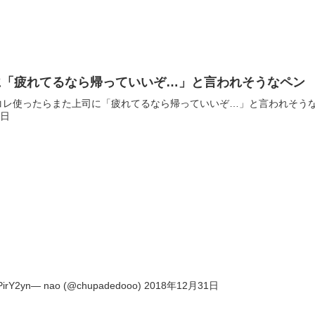
に「疲れてるなら帰っていいぞ…」と言われそうなペン
たらまた上司に「疲れてるなら帰っていいぞ…」と言われそうなペン買った pic.t
8日
giPirY2yn— nao (@chupadedooo) 2018年12月31日