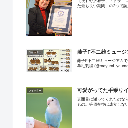
【祝】野沢雅子、『ドラゴ
た最も長い期間、の2つで認定された。
藤子F不二雄ミュー
ツイッター
藤子F不二雄ミュージアムで夢の
羊毛刺繍 (@mayumi_youmo
可愛がってた手乗り
ツイッター
真面目に謝ってくれたのな
もの。等価交換は成立しない。— 