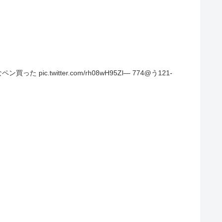
witter.com/rh08wH95Zl— 774@う121-