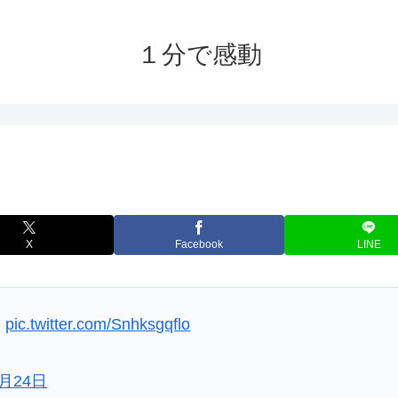
１分で感動
X
Facebook
LINE
い
pic.twitter.com/Snhksgqflo
1月24日