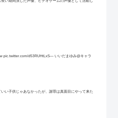
も長い期間演じた声優、ビデオゲームの声優として活動し
tter.com/d53RUHtLxS— いいだまゆみ@キャラ
ていい子供じゃあなかったが、謝罪は真面目にやって来た