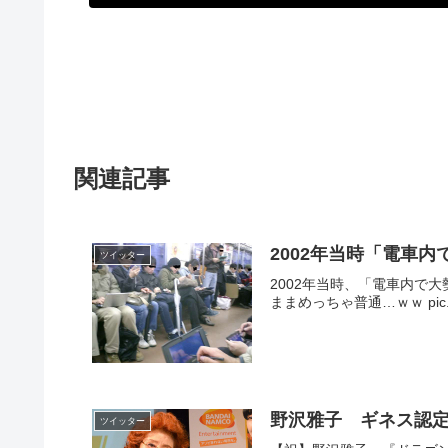
関連記事
2002年当時「電車
ツイッター
2002年当時、「電車内
ままめっちゃ普通…ｗｗ pic.twit
野沢雅子 ギネス認
ツイッター