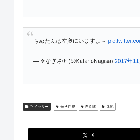
ちぬたんは左奥にいますよ～
pic.twitter
— ✈なぎさ✈ (@KatanoNagisa)
2017年1
ツイッター
光学迷彩
自衛隊
迷彩
X