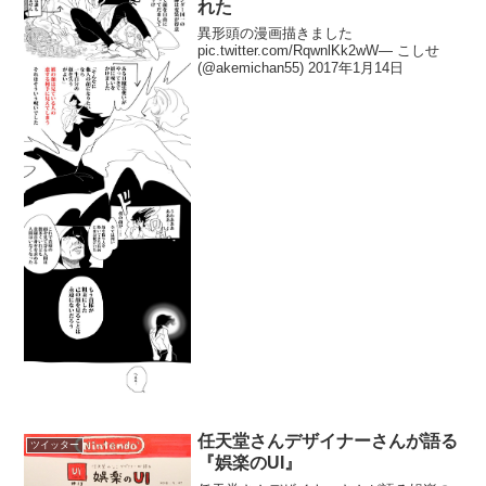
れた
異形頭の漫画描きました
pic.twitter.com/RqwnlKk2wW— こしせ
(@akemichan55) 2017年1月14日
任天堂さんデザイナーさんが語る
ツイッター
『娯楽のUI』