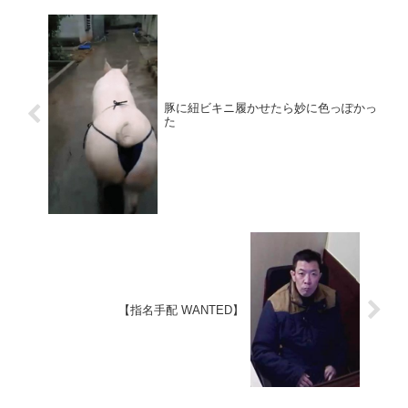
豚に紐ビキニ履かせたら妙に色っぽかっ
た
【指名手配 WANTED】