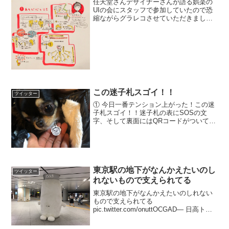
任天堂さんデザイナーさんが語る娯楽の
UIの会にスタッフで参加していたので恐
縮ながらグラレコさせていただきまし
た！少しでも熱いお話が伝われば…??！
カービィ始めスプラトゥーンなど任天堂
さんのゲームが大好きなので大興奮で幸
せな時間でした??? ...
この迷子札スゴイ！！
ツイッター
① 今日一番テンション上がった！この迷
子札スゴイ！！迷子札の表にSOSの文
字、そして裏面にはQRコードがついてい
て、携帯で読み取るとその子の名前、性
別、病歴、性格、かかりつけの病院など
が表示される！そして飼い主にそのまま
サイトを通じて連絡ま...
東京駅の地下がなんかえたいのし
ツイッター
れないもので支えられてる
東京駅の地下がなんかえたいのしれない
もので支えられてる
pic.twitter.com/onuttOCGAD— 日高トモ
キチ◎『里山奇談』発売中 (@mokizo)
2017年6月28日