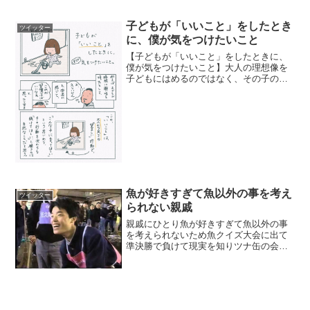
子どもが「いいこと」をしたとき
ツイッター
に、僕が気をつけたいこと
【子どもが「いいこと」をしたときに、
僕が気をつけたいこと】大人の理想像を
子どもにはめるのではなく、その子の内
側から生まれるものに目を向けて深めら
れるように。これが良くてあれがダメ、
という話ではなくて、ここに焦点を当て
て子どもを見ていたいな、...
魚が好きすぎて魚以外の事を考え
ツイッター
られない親戚
親戚にひとり魚が好きすぎて魚以外の事
を考えられないため魚クイズ大会に出て
準決勝で負けて現実を知りツナ缶の会社
に入った人いるけど、そのとき優勝した
ほうの人はいまハコフグの帽子かぶって
活動してるらしい。— なしゃこ
(@nashacom) 20...