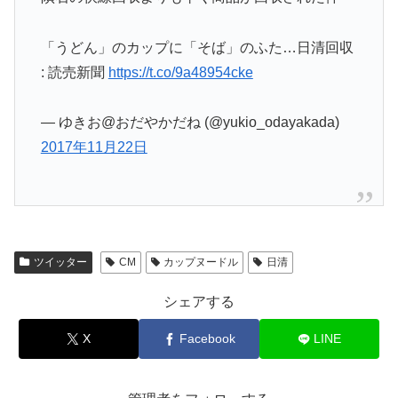
「うどん」のカップに「そば」のふた…日清回収
: 読売新聞
https://t.co/9a48954cke
— ゆきお@おだやかだね (@yukio_odayakada)
2017年11月22日
ツイッター
CM
カップヌードル
日清
シェアする
X
Facebook
LINE