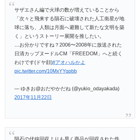
サザエさん編で火球の数が増えていることから
「次々と飛来する隕石に破壊された人工衛星が地
球に落ち、人類は月面へ避難して新たな文明を築
く」というストーリー展開を推したい。
…お分かりですね？2006〜2008年に放送された
日清カップヌードルCM「FREEDOM」へと続く
わけです(ドヤ顔)
#アオハルかよ
pic.twitter.com/10MxYYqpbb
— ゆきお@おだやかだね (@yukio_odayakada)
2017年11月22日
隕石の伏線回収よりも早く商品が回収された件