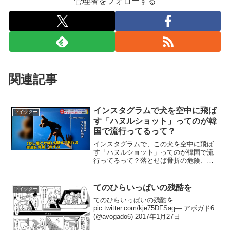
管理者をフォローする
関連記事
インスタグラムで犬を空中に飛ば
ツイッター
す「ハヌルショット」ってのが韓
国で流行ってるって？
インスタグラムで、この犬を空中に飛ば
す「ハヌルショット」ってのが韓国で流
行ってるって？落とせば骨折の危険、食
後なら胃捻転を起こす恐れがあって、胃
捻転を起こせば３０分で命を落とすこと
もあるとか。まさか日本でも流行なの？
てのひらいっぱいの残酷を
ツイッター
って思ってたら、「可哀想...
てのひらいっぱいの残酷を
pic.twitter.com/kje75DFSag— アボガド6
(@avogado6) 2017年1月27日