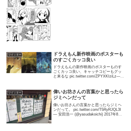
ドラえもん新作映画のポスターも
ツイッター
のすごくカッコ良い
ドラえもんの新作映画のポスターものす
ごくカッコ良い、キャッチコピーもグッ
と来るな pic.twitter.com/ZPYXKIziLz— 1
号 @機械生命体 (@ICHIGOU7143) 2017
年2月27日
偉いお坊さんの言葉かと思ったら
ツイッター
ジミヘンだって
偉いお坊さんの言葉かと思ったらジミヘ
ンだって。 pic.twitter.com/T5RyRJQL3I
— 安田浩一 (@yasudakoichi) 2017年8月6
日