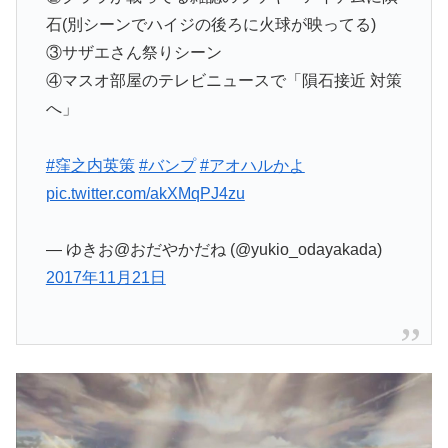
石(別シーンでハイジの後ろに火球が映ってる)
③サザエさん祭りシーン
④マスオ部屋のテレビニュースで「隕石接近 対策
へ」
#窪之内英策
#バンプ
#アオハルかよ
pic.twitter.com/akXMqPJ4zu
— ゆきお@おだやかだね (@yukio_odayakada)
2017年11月21日