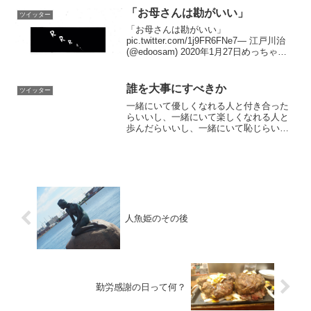
「お母さんは勘がいい」
ツイッター
「お母さんは勘がいい」
pic.twitter.com/1j9FR6FNe7— 江戸川治
(@edoosam) 2020年1月27日めっちゃわ
かります！うちの親もたまにエスパーか
な？と思うようなことあります?(´ー｀*)ｳ
ﾝｳﾝ— 江戸川治...
誰を大事にすべきか
ツイッター
一緒にいて優しくなれる人と付き合った
らいいし、一緒にいて楽しくなれる人と
歩んだらいいし、一緒にいて恥じらいな
く泣ける人と生きたほうがいいし、一緒
にいてきちんと叱ってくれる人と過ごす
べきだし、でもそんな人なかなかいない
からこの文読んで思い浮か...
人魚姫のその後
勤労感謝の日って何？