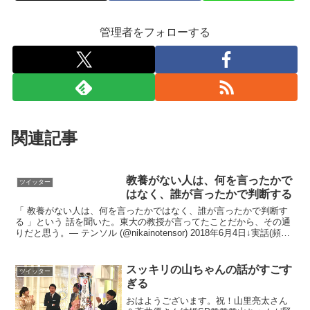
管理者をフォローする
関連記事
教養がない人は、何を言ったかで
ツイッター
はなく、誰が言ったかで判断する
「 教養がない人は、何を言ったかではなく、誰が言ったかで判断す
る 」という 話を聞いた。東大の教授が言ってたことだから、その通
りだと思う。— テンソル (@nikainotensor) 2018年6月4日↓実話(頻出)
「この件は○○だそうで...
スッキリの山ちゃんの話がすごす
ツイッター
ぎる
おはようございます。祝！山里亮太さん