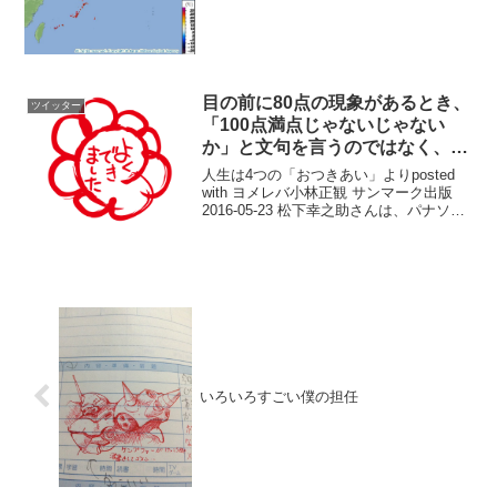
目の前に80点の現象があるとき、
ツイッター
「100点満点じゃないじゃない
か」と文句を言うのではなく、
「80点もあってありがとう」と手
人生は4つの「おつきあい」よりposted
を合わせることができる人
with ヨメレバ小林正観 サンマーク出版
2016-05-23 松下幸之助さんは、パナソニ
ックがまだ小さい会社だった頃、自らが
採用の面接をするときに、「あなたは自
分が運のいい人間だと思いますか？...
いろいろすごい僕の担任