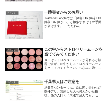
みれ (@ghiblimamire)...
一障害者からのお願い
ツイッター
TwitterやGoogleでは「障害 OR 障碍 OR
障礙 OR 障がい」と検索すればその手間
が省けます。— たたわん
(@Tatawidepine) 2017年9月2日orを大文
字にして、その前後にスペースを入れる
のがポイントです。色...
この中からストロベリームーンを
ツイッター
当ててみてください
今日はストロベリームーンが見れると話
題ですがこの中からストロベリームーン
を当ててみてください。ちなみに残りは
全てハムです
pic.twitter.com/SdC9qvLuwg— だれんす
(@D4Lns) 2017年6月9日
千葉県人はご注意を
ツイッター
消費者センターに℡。既に問い合わせが
数件アリ。契約した人も何人かいた模
様。係の人曰く「未遂で済んでも、セン
ターに連絡してほしい。その件数によっ
て業務停止・改善命令が早く出せる」と
のコト。— クロマツ4ｄ (@kuromatsu4d)