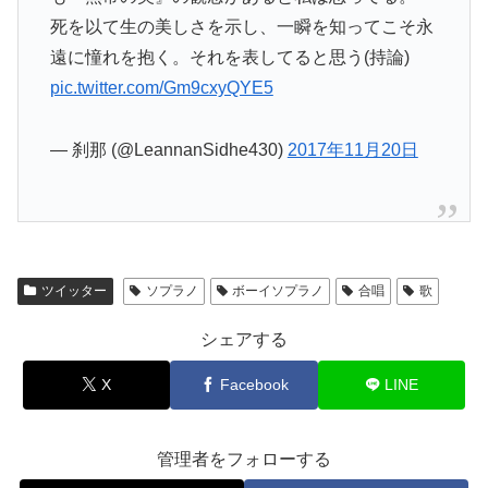
死を以て生の美しさを示し、一瞬を知ってこそ永
遠に憧れを抱く。それを表してると思う(持論)
pic.twitter.com/Gm9cxyQYE5
— 刹那 (@LeannanSidhe430)
2017年11月20日
ツイッター
ソプラノ
ボーイソプラノ
合唱
歌
シェアする
X
Facebook
LINE
管理者をフォローする