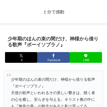
１分で感動
少年期のほんの束の間だけ、神様から借り
る歌声『ボーイソプラノ』
X
Facebook
LINE
少年期のほんの束の間だけ、神様から借りる歌声
『ボーイソプラノ』
天使の歌声といわれるその美しい響きは、聴く者
の心を癒し、安らぎを与える。キリスト教の中に
も『無常の美』の観念があると私は思ってる。