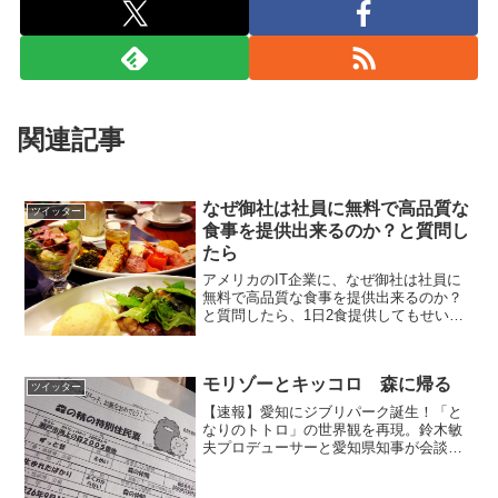
関連記事
なぜ御社は社員に無料で高品質な
ツイッター
食事を提供出来るのか？と質問し
たら
アメリカのIT企業に、なぜ御社は社員に
無料で高品質な食事を提供出来るのか？
と質問したら、1日2食提供してもせいぜ
い2000円、一月で4万円のコスト。健康的
な食事で社員の病気を防ぐことが出来る
し、給料を4万円上げるより感謝される。
モリゾーとキッコロ 森に帰る
と言われてな...
ツイッター
【速報】愛知にジブリパーク誕生！「と
なりのトトロ」の世界観を再現。鈴木敏
夫プロデューサーと愛知県知事が会談
し、大筋合意。2020年代初頭に
pic.twitter.com/HDR1jZB4Gp— ジブリま