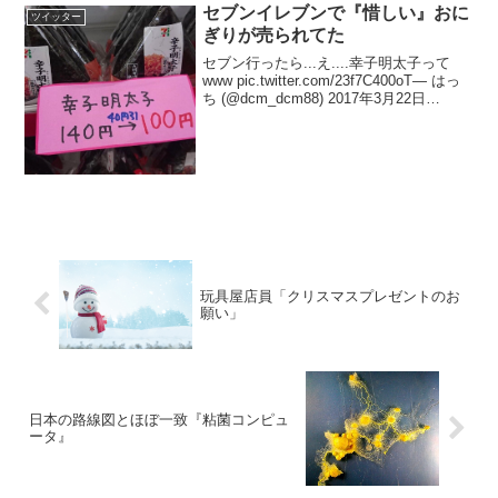
201...
セブンイレブンで『惜しい』おに
ツイッター
ぎりが売られてた
セブン行ったら...え....幸子明太子って
www pic.twitter.com/23f7C400oT— はっ
ち (@dcm_dcm88) 2017年3月22日
@dcm_dcm88 幸子明太子…？
pic.twitter.com/AdaK...
玩具屋店員「クリスマスプレゼントのお
願い」
日本の路線図とほぼ一致『粘菌コンピュ
ータ』